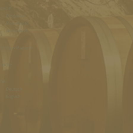
SHOP
Produkte
Mein Konto
Warenkorb
Schloss Magazin
Suche
DE
Deutsch
English