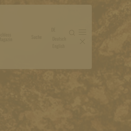
DE
chloss
Suche
Deutsch
agazin
English