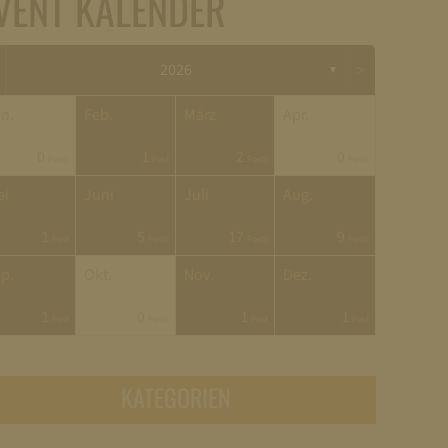
VENT KALENDER
>
2026
▼
n.
Feb.
März
Apr.
0
1
2
0
Posts
Post
Posts
Posts
ai
Juni
Juli
Aug.
1
5
17
9
Post
Posts
Posts
Posts
p.
Okt.
Nov.
Dez.
1
0
1
1
Post
Posts
Post
Post
KATEGORIEN