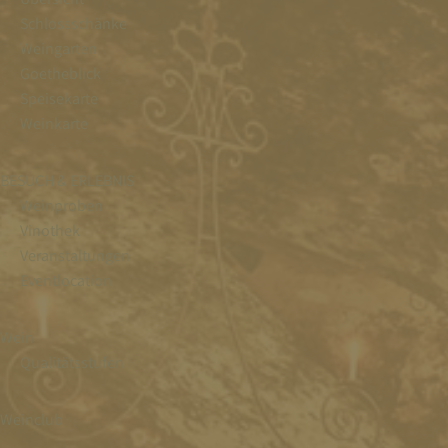
Schlossschänke
Weingarten
Goetheblick
Speisekarte
Weinkarte
BESUCH & ERLEBNIS
Weinproben
Vinothek
Veranstaltungen
Eventlocation
Wein
Qualitätsstufen
Weinclub