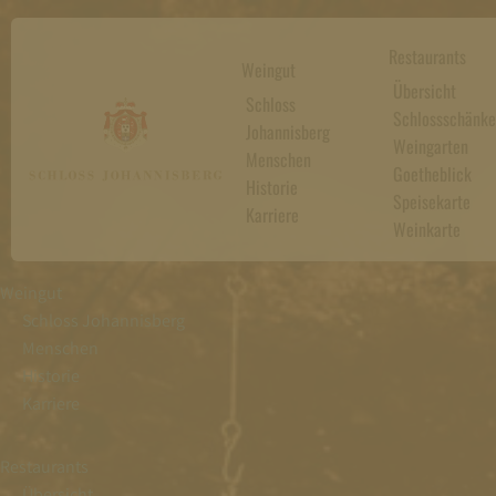
Restaurants
Weingut
Übersicht
Schloss
Schlossschänke
Johannisberg
Weingarten
Menschen
Goetheblick
Historie
Speisekarte
Karriere
Weinkarte
Weingut
Schloss Johannisberg
Menschen
Historie
Karriere
Restaurants
Übersicht