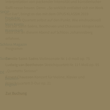
Interpretation von packender Intensität und künstlerischer
Raffi nesse freuen. Denn: „So wirklich entfaltet sich ein Werk
SHOP
nur live“, bringt es das mit dem OPUS KLASSIK 2019
Produkte
prämierte Quartett selbst auf den Punkt. Wie eindrucksvoll
Mein Konto
das bei Saint-Saëns, Beethoven und Chausson klingen kann,
Warenkorb
lässt sich an diesem Abend auf Schloss Johannisberg
erfahren.
Schloss Magazin
Programm
Suche
Camille Saint-Saëns
Violinsonate Nr. 1 d-moll op. 75
Ludwig van Beethoven
Streichquartett Nr. 11 f-Moll op. 95
„Quartetto Serioso“
DE
Ernest Chausson
Konzert für Violine, Klavier und
Deutsch
Streichquartett D-Dur op. 21
English
Zur Buchung