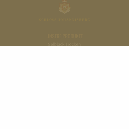
UNSERE PRODUKTE
Gelblack Trocken
Bronzelack
Silberlack
Goldlack
Gelblack Feinherb
Rotlack
Grünlack
Rosalack
Purpurlack
Blaulack