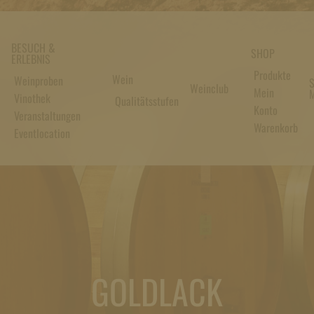
BESUCH &
SHOP
ERLEBNIS
Produkte
Wein
Weinproben
S
Weinclub
Mein
M
Vinothek
Qualitätsstufen
Konto
Veranstaltungen
Warenkorb
Eventlocation
GOLDLACK