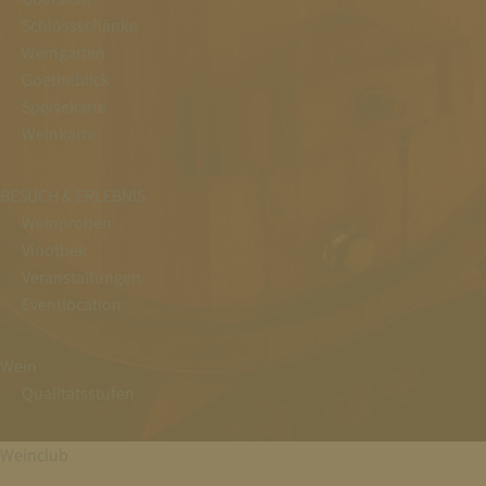
Schlossschänke
Weingarten
Goetheblick
Speisekarte
Weinkarte
BESUCH & ERLEBNIS
Weinproben
Vinothek
Veranstaltungen
Eventlocation
Wein
Qualitätsstufen
Weinclub