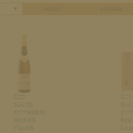
ANGEBOTE
WARENKORB
GOLDLACK
GOLDL
2022
2018
SCHLOSS
SCHL
JOHANNISBERG
JOHA
GOLDLACK
RIESL
TROCKEN
GOLD