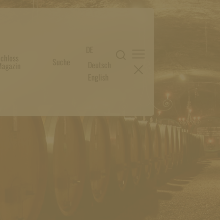
DE
chloss
Suche
Deutsch
agazin
English