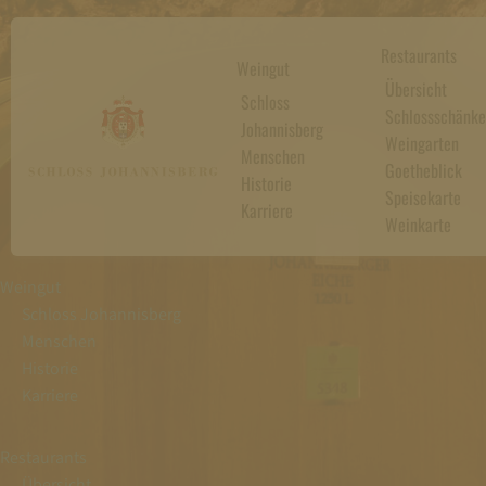
Restaurants
Weingut
Übersicht
Schloss
Schlossschänke
Johannisberg
Weingarten
Menschen
Goetheblick
Historie
Speisekarte
Karriere
Weinkarte
Weingut
Schloss Johannisberg
Menschen
Historie
Karriere
Restaurants
Übersicht