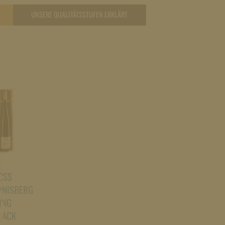
UNSERE QUALITÄTSSTUFEN ERKLÄRT
ACK
OSS
NNISBERG
ING
LACK