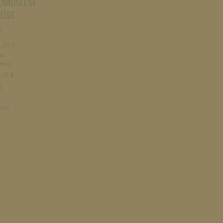
ENAUSLESE
SÜSS
L
,00
€
ält
Mwst.
korb
,33 €
)
and