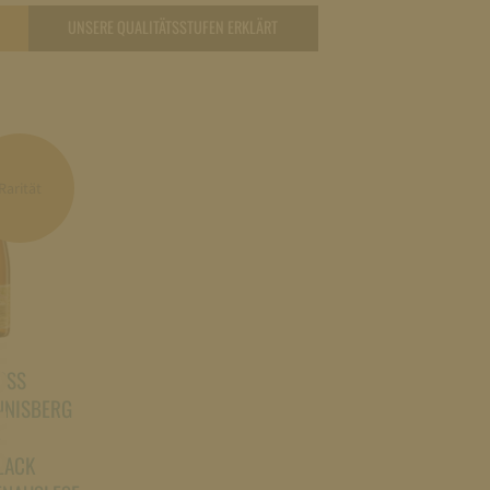
UNSERE QUALITÄTSSTUFEN ERKLÄRT
Rarität
ACK
OSS
NNISBERG
-
LACK