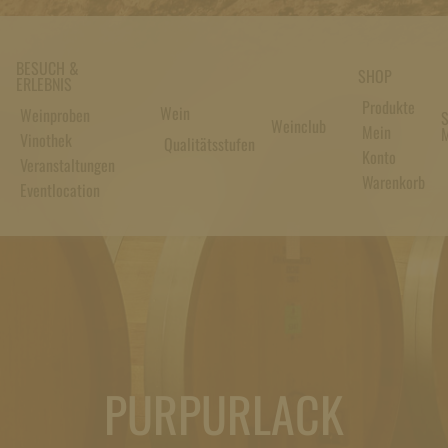
BESUCH &
SHOP
ERLEBNIS
Produkte
Wein
Weinproben
S
Weinclub
Mein
M
Vinothek
Qualitätsstufen
Konto
Veranstaltungen
Warenkorb
Eventlocation
PURPURLACK