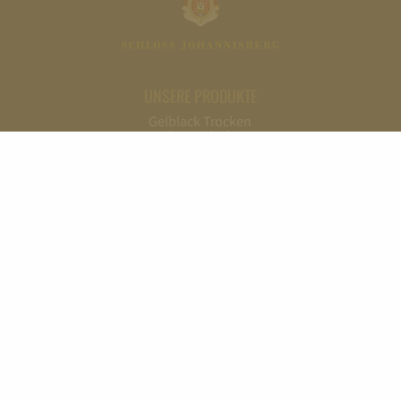
UNSERE PRODUKTE
Gelblack Trocken
Bronzelack
Silberlack
Goldlack
Gelblack Feinherb
Rotlack
Grünlack
Rosalack
Purpurlack
Blaulack