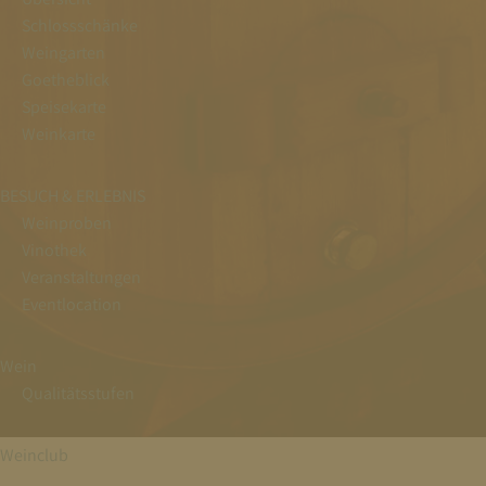
Schlossschänke
Weingarten
Goetheblick
Speisekarte
Weinkarte
BESUCH & ERLEBNIS
Weinproben
Vinothek
Veranstaltungen
Eventlocation
Wein
Qualitätsstufen
Weinclub