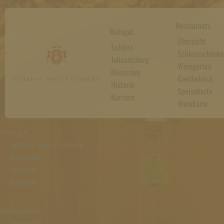
Restaurants
Weingut
Übersicht
Schloss
Schlossschänke
Johannisberg
Weingarten
Menschen
Goetheblick
Historie
Speisekarte
Karriere
Weinkarte
Weingut
Schloss Johannisberg
Menschen
Historie
Karriere
Restaurants
Übersicht