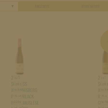
ANGEBOTE
WARENKORB
PURPURLACK
PURPURL
2025
2011
SCHLOSS
SCHL
JOHANNISBERG
JOHA
PURPURLACK
ROSA
BEERENAUSLESE
GOLD