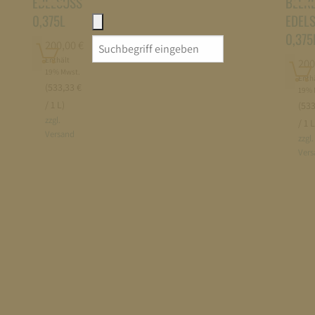
EDELSÜSS
BEER
0,375L
EDEL
0,375
Search
In
200,00
€
for:
den
Enthält
In
200
19% Mwst.
Warenkorb
den
Enth
(533,33 €
19% 
legen
Waren
/ 1 L)
(533
legen
zzgl.
/ 1 L
Versand
zzgl.
Vers