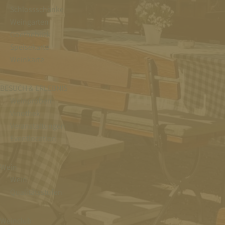
Schlossschänke
Weingarten
Goetheblick
Speisekarte
Weinkarte
BESUCH & ERLEBNIS
Weinproben
Vinothek
Veranstaltungen
Eventlocation
Wein
Wein
Qualitätsstufen
Weinclub