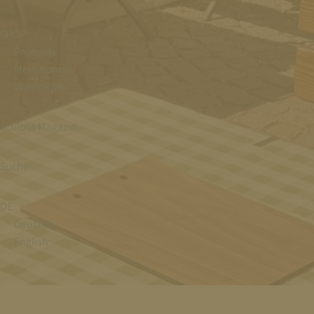
SHOP
Produkte
Mein Konto
Warenkorb
Schloss Magazin
Suche
DE
Deutsch
English