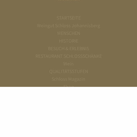
STARTSEITE
Weingut Schloss Johannisberg
MENSCHEN
HISTORIE
BESUCH & ERLEBNIS
RESTAURANT SCHLOSSSCHÄNKE
Wein
QUALITÄTSSTUFEN
Schloss Magazin
Shop
Kontakt
WEINCLUB
Unsere Veranstaltungsräume
UNSERE PRODUKTE