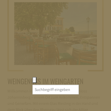
WEINGENUSS IM WEINGARTEN
Search
Willkommen in unserem Weingarten auf Schloss
for:
Johannisberg – einem Ort zum Ankommen, Entspannen
und Genießen. Mit einem Glas Riesling in der Hand und
dem Blick über den Rheingau lässt sich der Alltag