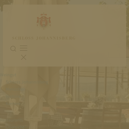
Weingut
Schloss Johannisberg
Menschen
Historie
Karriere
Restaurants
Übersicht