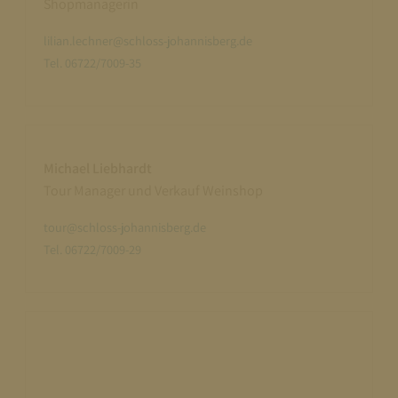
Shopmanagerin
lilian.lechner@schloss-johannisberg.de
Tel. 06722/7009-35
Michael Liebhardt
Tour Manager und Verkauf Weinshop
tour@schloss-johannisberg.de
Tel. 06722/7009-29