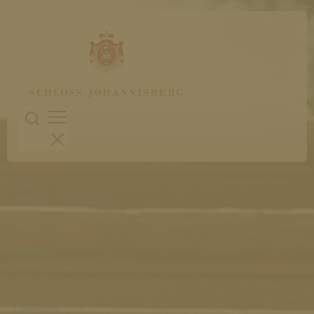
Weingut
Schloss Johannisberg
Menschen
Historie
Karriere
Restaurants
Übersicht