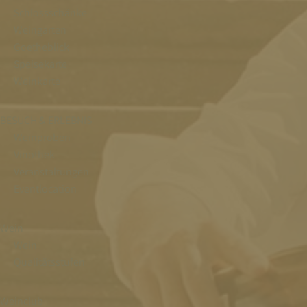
Schlossschänke
Weingarten
Goetheblick
Speisekarte
Weinkarte
BESUCH & ERLEBNIS
Weinproben
Vinothek
Veranstaltungen
Eventlocation
Wein
Wein
Qualitätsstufen
Weinclub