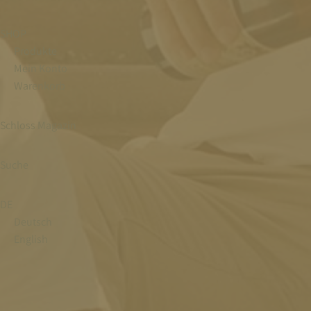
SHOP
Produkte
Mein Konto
Warenkorb
Schloss Magazin
Suche
DE
Deutsch
English