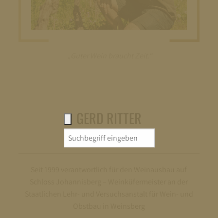
„Guter Wein braucht Zeit.“
GERD RITTER
Search
KELLERMEISTER
for:
Seit 1999 verantwortlich für den Weinausbau auf
Schloss Johannisberg – Weinküfermeister an der
Staatlichen Lehr- und Versuchsanstalt für Wein- und
Obstbau in Weinsberg