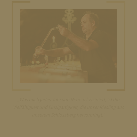
„Was mich jedes Jahr von Neuem fasziniert, ist die
Vielfältigkeit und Einzigartigkeit, die unser Riesling aus
unserem Schlossberg hervorbringt.“