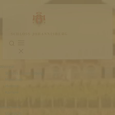
Dieses
Video
enthält
keinen
Ton.
Weingut
Schloss Johannisberg
Menschen
Historie
Karriere
Restaurants
Übersicht