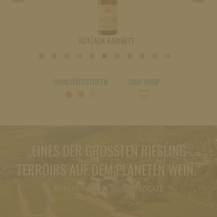
ROTLACK KABINETT
QUALITÄTSSTUFEN
ZUM SHOP
„EINES DER GRÖSSTEN RIESLING-T
ERROIRS AUF DEM PLANETEN WEIN.“
ROBERT PARKER, WINE ADVOCATE