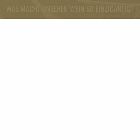
WAS MACHT UNSEREN WEIN SO EINZIGARTIG?
MEHR ERFAHREN
WO DER ERSTE RIESLING
SEINEN URSPRUNG HAT
1200 JAHRE WEINKULTUR BRINGEN IM
LAUFE DER JAHRHUNDERTE DAS ERSTE
RIESLINGWEINGUT DER WELT HERVOR.