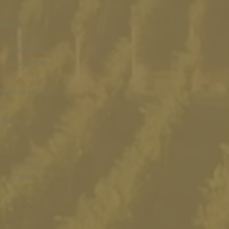
SHOP
Produkte
Mein Konto
Warenkorb
Schloss Magazin
Suche
DE
Deutsch
English