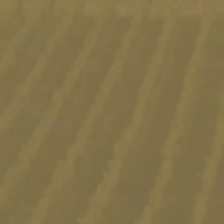
Schlossschänke
Weingarten
Goetheblick
Speisekarte
Weinkarte
BESUCH & ERLEBNIS
Weinproben
Vinothek
Veranstaltungen
Eventlocation
Wein
Wein
Qualitätsstufen
Weinclub