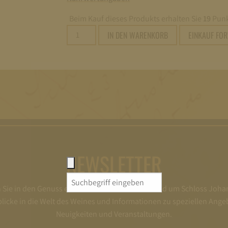
Beim Kauf dieses Produkts erhalten Sie
19
Punk
2025
IN DEN WARENKORB
EINKAUF FO
Schloss
Johannisberg
Gelblack
Qualitätswein
feinherb
0,75L
Menge
NEWSLETTER
Search
ie in den Genuss exklusiver Informationen rund um Schloss Joha
for:
nblicke in die Welt des Weines und Informationen zu speziellen Ange
Neuigkeiten und Veranstaltungen.