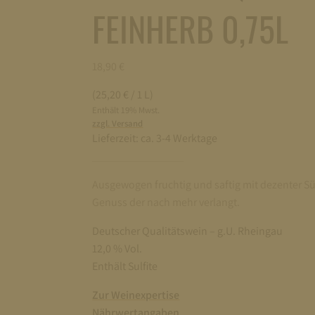
FEINHERB 0,75L
18,90
€
(25,20 € / 1 L)
Enthält 19% Mwst.
zzgl. Versand
Lieferzeit:
ca. 3-4 Werktage
Ausgewogen fruchtig und saftig mit dezenter S
Genuss der nach mehr verlangt.
Deutscher Qualitätswein – g.U. Rheingau
12,0 % Vol.
Enthält Sulfite
Zur Weinexpertise
Nährwertangaben