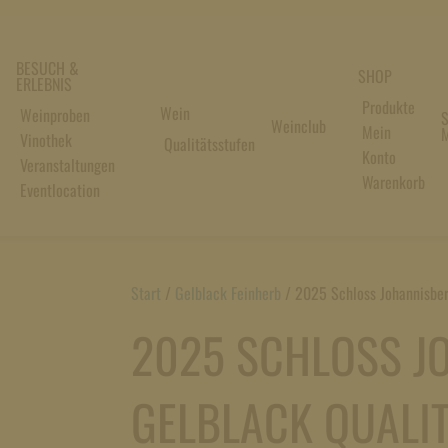
BESUCH &
SHOP
ERLEBNIS
Produkte
Wein
Weinproben
S
Weinclub
Mein
M
Vinothek
Qualitätsstufen
Konto
Veranstaltungen
Warenkorb
Eventlocation
Start
/
Gelblack Feinherb
/
2025 Schloss Johannisber
2025 SCHLOSS J
GELBLACK QUALI