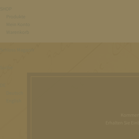
SHOP
Produkte
Mein Konto
Warenkorb
Schloss Magazin
Suche
DE
Deutsch
English
Kommen S
Erhalten Sie Ei