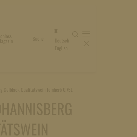
DE
chloss
Suche
Deutsch
agazin
English
g Gelblack Qualitätswein feinherb 0,75L
OHANNISBERG
TÄTSWEIN