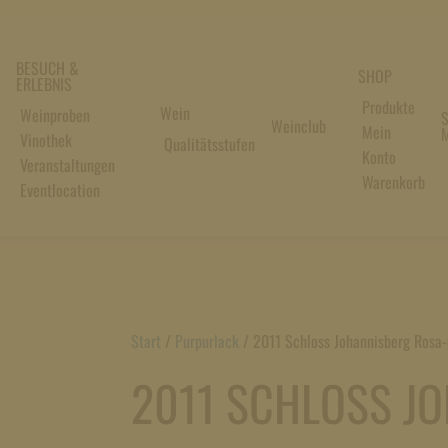
BESUCH &
SHOP
ERLEBNIS
Produkte
Wein
Weinproben
S
Weinclub
Mein
M
Vinothek
Qualitätsstufen
Konto
Veranstaltungen
Warenkorb
Eventlocation
Start
/
Purpurlack
/
2011 Schloss Johannisberg Rosa-
2011 SCHLOSS J