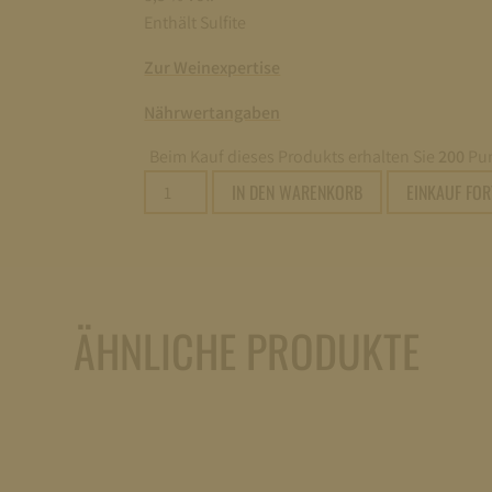
Enthält Sulfite
Zur Weinexpertise
Nährwertangaben
Beim Kauf dieses Produkts erhalten Sie
200
Pun
2011
IN DEN WARENKORB
EINKAUF FO
Schloss
Johannisberg
Rosa-
Goldlack
Beerenauslese
ÄHNLICHE PRODUKTE
edelsüss
0,375L
Menge