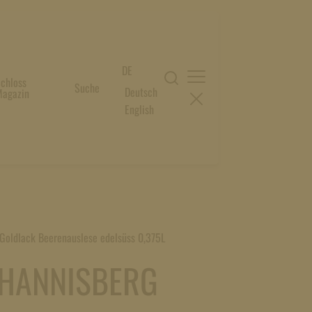
DE
chloss
Suche
Deutsch
agazin
English
Goldlack Beerenauslese edelsüss 0,375L
OHANNISBERG