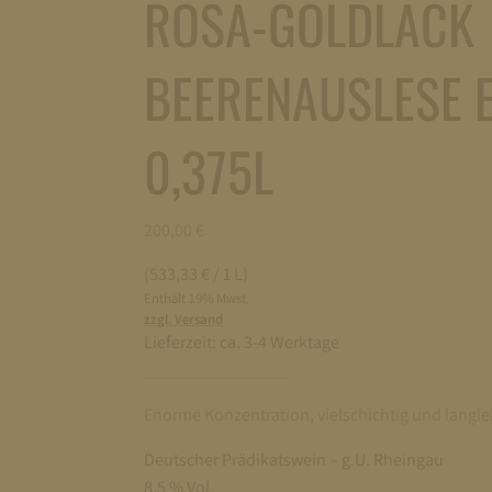
ROSA-GOLDLACK
BEERENAUSLESE 
0,375L
200,00
€
(533,33 € / 1 L)
Enthält 19% Mwst.
zzgl. Versand
Lieferzeit:
ca. 3-4 Werktage
Enorme Konzentration, vielschichtig und langleb
Deutscher Prädikatswein – g.U. Rheingau
8,5 % Vol.