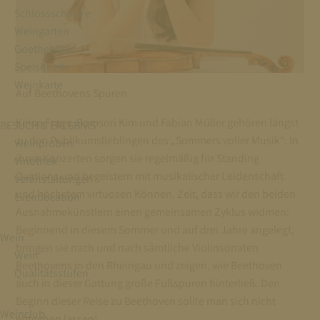
Schlossschänke
Weingarten
Goetheblick
Speisekarte
Weinkarte
Auf Beethovens Spuren
Keine Frage, Bomsori Kim und Fabian Müller gehören längst
BESUCH & ERLEBNIS
zu den Publikumslieblingen des „Sommers voller Musik“. In
Weinproben
ihren Konzerten sorgen sie regelmäßig für Standing
Vinothek
Ovations und begeistern mit musikalischer Leidenschaft
Veranstaltungen
und höchstem virtuosen Können. Zeit, dass wir den beiden
Eventlocation
Ausnahmekünstlern einen gemeinsamen Zyklus widmen:
Beginnend in diesem Sommer und auf drei Jahre angelegt,
Wein
bringen sie nach und nach sämtliche Violinsonaten
Wein
Beethovens in den Rheingau und zeigen, wie Beethoven
Qualitätsstufen
auch in dieser Gattung große Fußspuren hinterließ. Den
Beginn dieser Reise zu Beethoven sollte man sich nicht
Weinclub
entgehen lassen!