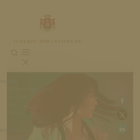
18. Juli 2023
CLAIRE HUANGCI, KLAVIER
Weingut
Schloss Johannisberg
Menschen
Historie
Karriere
Restaurants
Übersicht