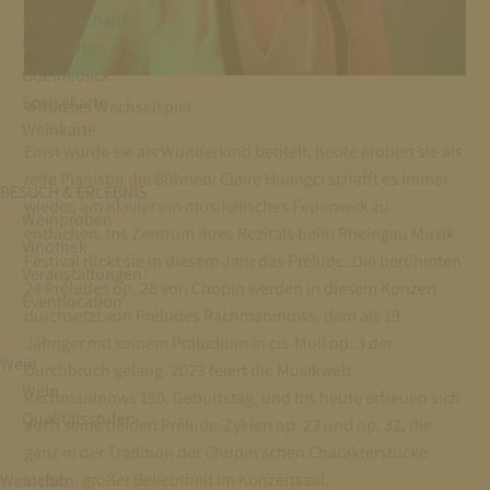
Schlossschänke
Weingarten
Goetheblick
Speisekarte
Virtuoses Wechselspiel
Weinkarte
Einst wurde sie als Wunderkind betitelt, heute erobert sie als
reife Pianistin die Bühnen: Claire Huangci schafft es immer
BESUCH & ERLEBNIS
wieder, am Klavier ein musikalisches Feuerwerk zu
Weinproben
entfachen. Ins Zentrum ihres Rezitals beim Rheingau Musik
Vinothek
Festival rückt sie in diesem Jahr das Prélude: Die berühmten
Veranstaltungen
24 Préludes op. 28 von Chopin werden in diesem Konzert
Eventlocation
durchsetzt von Préludes Rachmaninows, dem als 19-
Jähriger mit seinem Präludium in cis-Moll op. 3 der
Wein
Durchbruch gelang. 2023 feiert die Musikwelt
Wein
Rachmaninows 150. Geburtstag, und bis heute erfreuen sich
Qualitätsstufen
auch seine beiden Prélude-Zyklen op. 23 und op. 32, die
ganz in der Tradition der Chopin’schen Charakterstücke
stehen, großer Beliebtheit im Konzertsaal.
Weinclub