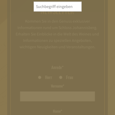
Search
NEWSLETTER
for:
Kommen Sie in den Genuss exklusiver
Informationen rund um Schloss Johannisberg.
Erhalten Sie Einblicke in die Welt des Weines und
Informationen zu speziellen Angeboten,
wichtigen Neuigkeiten und Veranstaltungen.
Anrede*
Herr
Frau
Vorname*
Name*