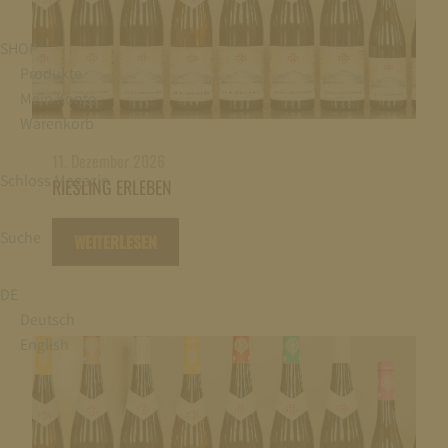
SHOP
Produkte
Mein Konto
Warenkorb
11. Dezember 2026
Schloss Magazin
RIESLING ERLEBEN
Suche
WEITERLESEN
DE
Deutsch
English