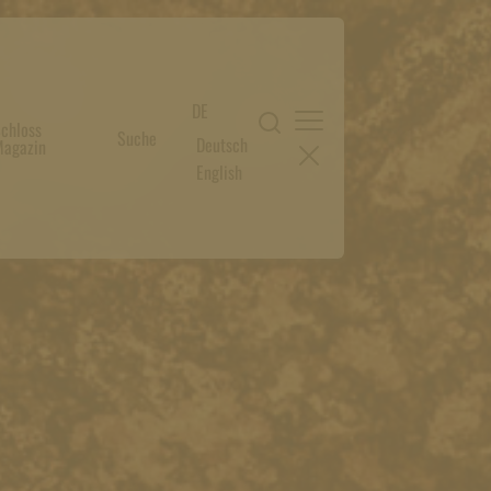
DE
chloss
Suche
Deutsch
agazin
English