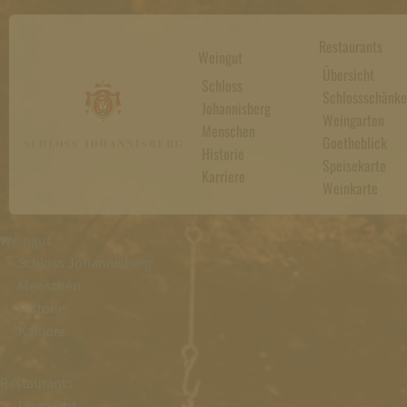
Restaurants
Weingut
Übersicht
Schloss
Schlossschänke
Johannisberg
Weingarten
Menschen
Goetheblick
Historie
Speisekarte
Karriere
Weinkarte
Weingut
Schloss Johannisberg
Menschen
Historie
Karriere
Restaurants
Übersicht