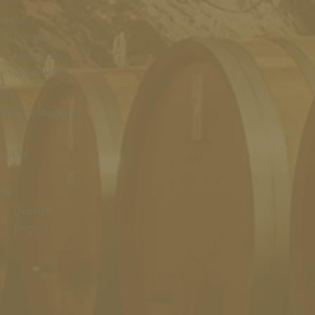
SHOP
Produkte
Mein Konto
Warenkorb
Schloss Magazin
Suche
DE
Deutsch
English