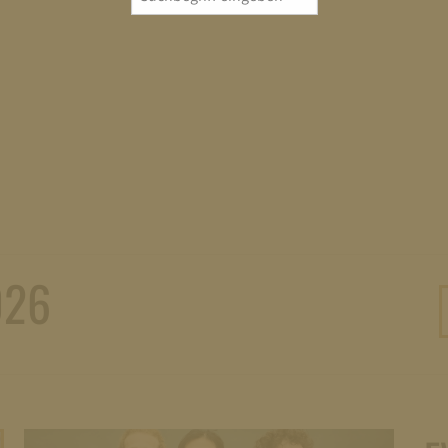
for:
026