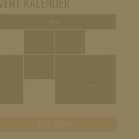
VENT KALENDER
>
2026
▼
n.
Feb.
März
Apr.
0
1
2
0
Posts
Post
Posts
Posts
ai
Juni
Juli
Aug.
1
5
17
9
Post
Posts
Posts
Posts
p.
Okt.
Nov.
Dez.
1
0
1
1
Post
Posts
Post
Post
KATEGORIEN