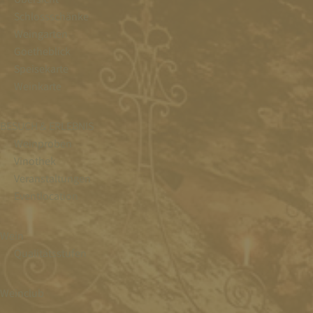
Schlossschänke
Weingarten
Goetheblick
Speisekarte
Weinkarte
BESUCH & ERLEBNIS
Weinproben
Vinothek
Veranstaltungen
Eventlocation
Wein
Qualitätsstufen
Weinclub