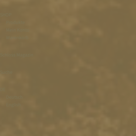
SHOP
Produkte
Mein Konto
Warenkorb
Schloss Magazin
Suche
DE
Deutsch
English