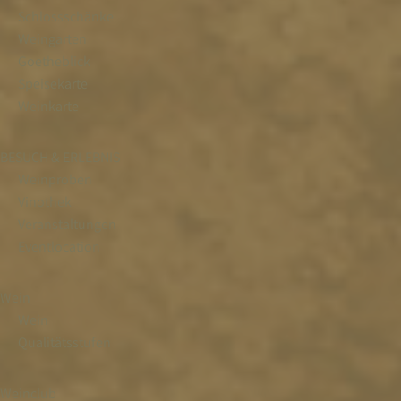
Schlossschänke
Weingarten
Goetheblick
Speisekarte
Weinkarte
BESUCH & ERLEBNIS
Weinproben
Vinothek
Veranstaltungen
Eventlocation
Wein
Wein
Qualitätsstufen
Weinclub