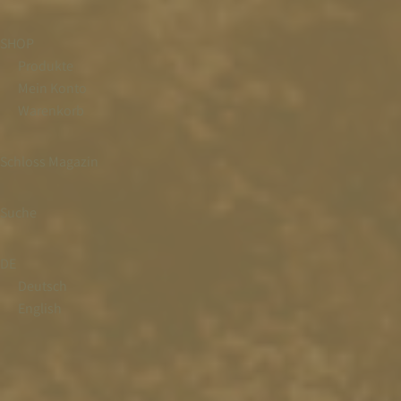
SHOP
Produkte
Mein Konto
Warenkorb
Schloss Magazin
Suche
DE
Deutsch
English