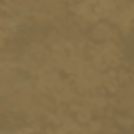
Schlossschänke
Weingarten
Goetheblick
Speisekarte
Weinkarte
BESUCH & ERLEBNIS
Weinproben
Vinothek
Veranstaltungen
Eventlocation
Wein
Wein
Qualitätsstufen
Weinclub