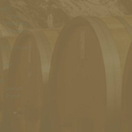
SHOP
Produkte
Mein Konto
Warenkorb
Schloss Magazin
Suche
DE
Deutsch
English