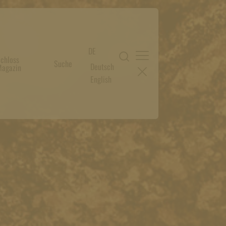
DE
chloss
Suche
Deutsch
agazin
English