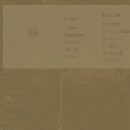
Restaurants
Weingut
Übersicht
Schloss
Schlossschänke
Johannisberg
Weingarten
Menschen
Goetheblick
Historie
Speisekarte
Karriere
Weinkarte
Weingut
Schloss Johannisberg
Menschen
Historie
Karriere
Restaurants
Übersicht