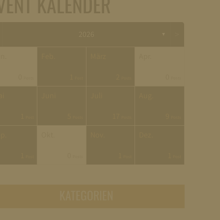
VENT KALENDER
>
2026
▼
n.
Feb.
März
Apr.
0
1
2
0
Posts
Post
Posts
Posts
ai
Juni
Juli
Aug.
1
5
17
9
Post
Posts
Posts
Posts
p.
Okt.
Nov.
Dez.
1
0
1
1
Post
Posts
Post
Post
KATEGORIEN