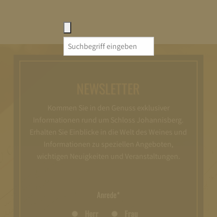
Search
for:
NEWSLETTER
Kommen Sie in den Genuss exklusiver
Informationen rund um Schloss Johannisberg.
Erhalten Sie Einblicke in die Welt des Weines und
Informationen zu speziellen Angeboten,
wichtigen Neuigkeiten und Veranstaltungen.
Anrede*
Herr
Frau