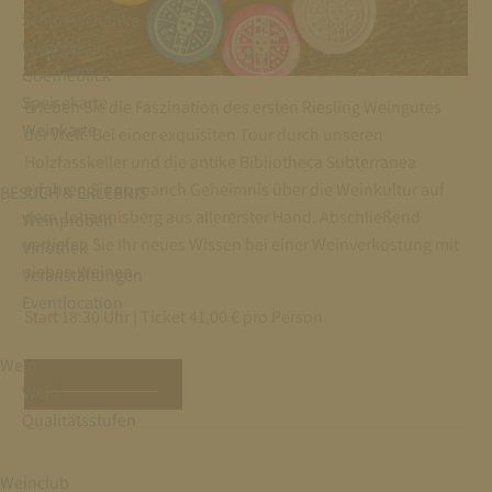
Schlossschänke
Weingarten
Goetheblick
Speisekarte
Erleben Sie die Faszination des ersten Riesling Weingutes
Weinkarte
der Welt. Bei einer exquisiten Tour durch unseren
Holzfasskeller und die antike Bibliotheca Subterranea
erfahren Sie so manch Geheimnis über die Weinkultur auf
BESUCH & ERLEBNIS
dem Johannisberg aus allererster Hand. Abschließend
Weinproben
vertiefen Sie Ihr neues Wissen bei einer Weinverkostung mit
Vinothek
sieben Weinen.
Veranstaltungen
Eventlocation
Start 18:30 Uhr | Ticket 41,00 € pro Person
Wein
ZUR BUCHUNG
Wein
Qualitätsstufen
Weinclub