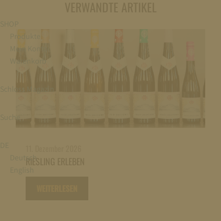
VERWANDTE ARTIKEL
SHOP
Produkte
Mein Konto
Warenkorb
Schloss Magazin
Suche
DE
11. Dezember 2026
Deutsch
RIESLING ERLEBEN
English
WEITERLESEN