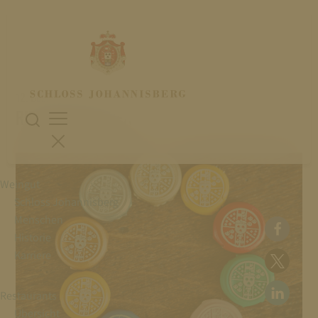
12. Dezember 2025
RIESLING ERLEBEN
Weingut
Schloss Johannisberg
Menschen
Historie
Karriere
Restaurants
Übersicht