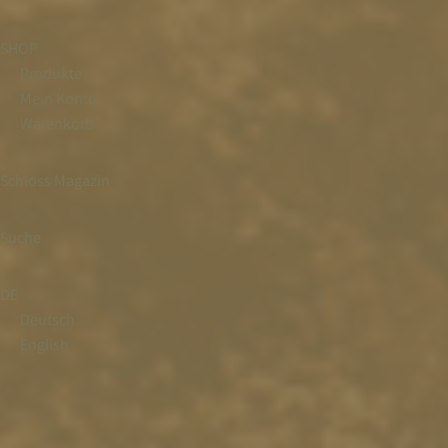
SHOP
Produkte
Mein Konto
Warenkorb
Schloss Magazin
Suche
DE
Deutsch
English