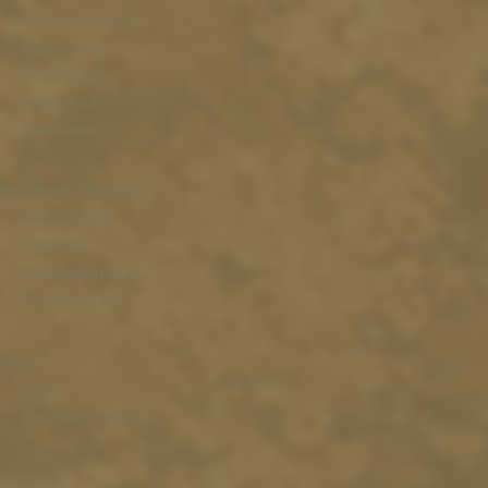
Schlossschänke
Weingarten
Goetheblick
Speisekarte
Weinkarte
BESUCH & ERLEBNIS
Weinproben
Vinothek
Veranstaltungen
Eventlocation
Wein
Wein
Qualitätsstufen
Weinclub