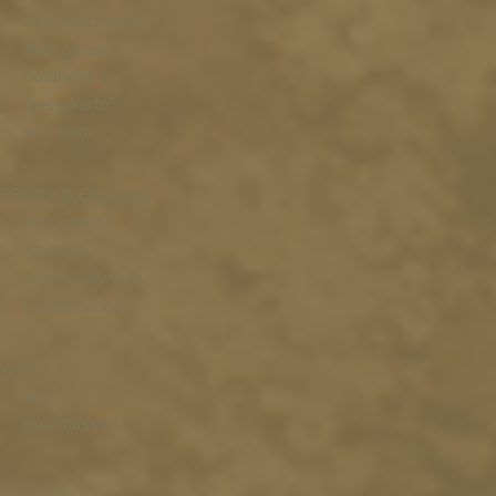
Schlossschänke
Weingarten
Goetheblick
Speisekarte
Weinkarte
BESUCH & ERLEBNIS
Weinproben
Vinothek
Veranstaltungen
Eventlocation
Wein
Wein
Qualitätsstufen
Weinclub