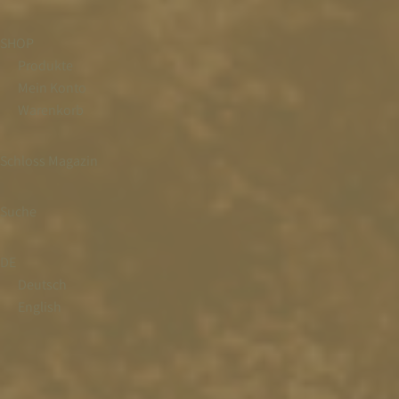
SHOP
Produkte
Mein Konto
Warenkorb
Schloss Magazin
Suche
DE
Deutsch
English