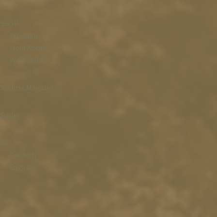
SHOP
Produkte
Mein Konto
Warenkorb
Schloss Magazin
Suche
DE
Deutsch
English