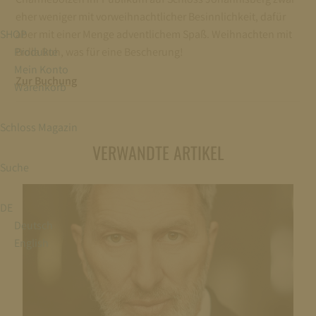
eher weniger mit vorweihnachtlicher Besinnlichkeit, dafür
SHOP
aber mit einer Menge adventlichem Spaß. Weihnachten mit
Produkte
Bidla Buh, was für eine Bescherung!
Mein Konto
Zur Buchung
Warenkorb
Schloss Magazin
VERWANDTE ARTIKEL
Suche
DE
Deutsch
English