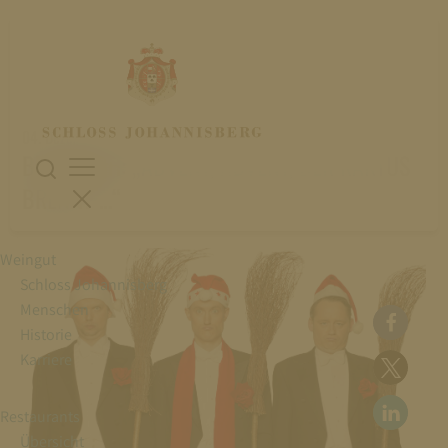
04. Dezember 2025
BIDLA BUH: „ADVENT, ADVENT, DER KAKTUS
BRENNT …“
Weingut
Schloss Johannisberg
Menschen
Historie
Karriere
Restaurants
Übersicht