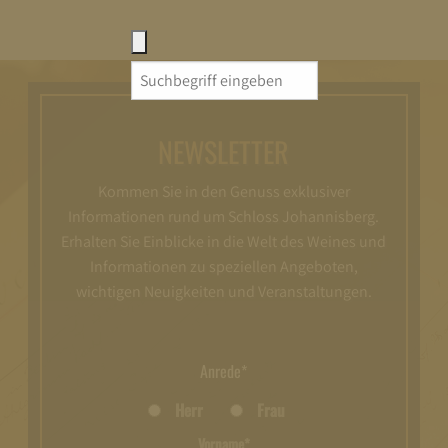
Search
for:
NEWSLETTER
Kommen Sie in den Genuss exklusiver
Informationen rund um Schloss Johannisberg.
Erhalten Sie Einblicke in die Welt des Weines und
Informationen zu speziellen Angeboten,
wichtigen Neuigkeiten und Veranstaltungen.
Anrede*
Herr
Frau
Vorname*