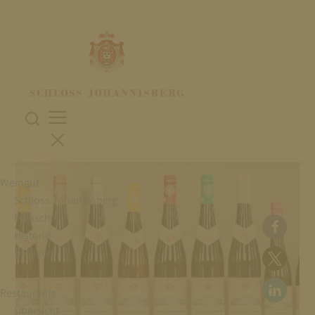
18. September 2026
RIESLING ERLEBEN
Weingut
Schloss Johannisberg
Menschen
Historie
Karriere
Restaurants
Übersicht