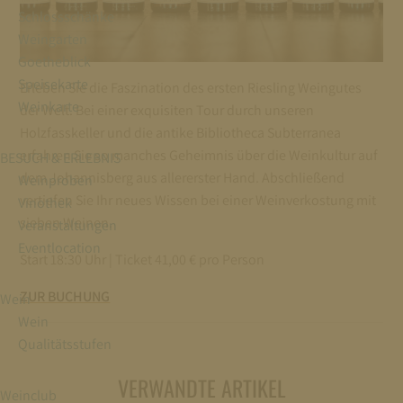
Schlossschänke
Weingarten
Goetheblick
Speisekarte
Erleben Sie die Faszination des ersten Riesling Weingutes
Weinkarte
der Welt. Bei einer exquisiten Tour durch unseren
Holzfasskeller und die antike Bibliotheca Subterranea
erfahren Sie so manches Geheimnis über die Weinkultur auf
BESUCH & ERLEBNIS
dem Johannisberg aus allererster Hand. Abschließend
Weinproben
vertiefen Sie Ihr neues Wissen bei einer Weinverkostung mit
Vinothek
sieben Weinen.
Veranstaltungen
Eventlocation
Start 18:30 Uhr | Ticket 41,00 € pro Person
ZUR BUCHUNG
Wein
Wein
Qualitätsstufen
VERWANDTE ARTIKEL
Weinclub