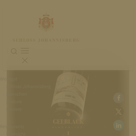
13. März 2026
LAUNCH DES „GELBLACK ALKOHOLFREI“…
Weingut
Schloss Johannisberg
Menschen
Historie
Karriere
Restaurants
Übersicht