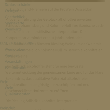
Schlossschänke
… Deutschland-Premiere auf der ProWein Düsseldorf
Weingarten
Goetheblick
Mit der Einführung des Gelblack alkoholfrei erweitern
Speisekarte
Schloss Johannisberg und Kolonne Null ihre ikonische Lack-
Weinkarte
Serie um eine neue stilistische Interpretation. Die
Kooperation verbindet erneut jahrhundertealte
BESUCH & ERLEBNIS
Weinbaukunst des ältesten Riesling-Weinguts der Welt mit
Weinproben
der Pionierarbeit von Kolonne Null im Bereich alkoholfreier
Vinothek
Spitzenweine.
Veranstaltungen
Der Gelblack alkoholfrei steht für eine bewusste
Eventlocation
Weiterentwicklung der gemeinsamen Linie und für das klare
Bekenntnis, das qualitative Potenzial alkoholfreier
Wein
Weinkreationen langfristig auszuschöpfen und neue
Wein
geschmackliche Horizonte zu eröffnen.
Qualitätsstufen
Die Riesling-Stilistik alkoholfrei interpretiert
Weinclub