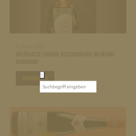
2. Februar 2026
WELTKLASSE: UNSERE AUSZEICHNUNG IM HENRIS
WEINGUIDE
WEITERLESEN
Search
for: