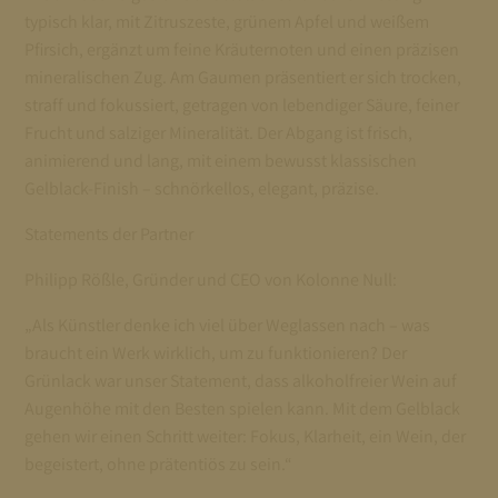
typisch klar, mit Zitruszeste, grünem Apfel und weißem
Pfirsich, ergänzt um feine Kräuternoten und einen präzisen
mineralischen Zug. Am Gaumen präsentiert er sich trocken,
straff und fokussiert, getragen von lebendiger Säure, feiner
Frucht und salziger Mineralität. Der Abgang ist frisch,
animierend und lang, mit einem bewusst klassischen
Gelblack-Finish – schnörkellos, elegant, präzise.
Statements der Partner
Philipp Rößle, Gründer und CEO von Kolonne Null:
„Als Künstler denke ich viel über Weglassen nach – was
braucht ein Werk wirklich, um zu funktionieren? Der
Grünlack war unser Statement, dass alkoholfreier Wein auf
Augenhöhe mit den Besten spielen kann. Mit dem Gelblack
gehen wir einen Schritt weiter: Fokus, Klarheit, ein Wein, der
begeistert, ohne prätentiös zu sein.“