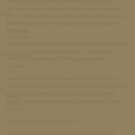
Die Rieslinge von Schloss Johannisberg prägen seit
Jahrhunderten die Identität des Hauses. Gemeinsam mit
SHOP
Kolonne Null werden diese charakterstarken Stilistiken nun
Produkte
erstmals systematisch in die alkoholfreie Spitzenklasse
Mein Konto
übertragen.
Warenkorb
Nach dem visionären Grünlack XO folgt nun eine puristische,
elegante Interpretation des Gelblacks – mit Fokus auf
Schloss Magazin
Präzision, Mineralität und Trinkfluss, bewusst ohne
Opulenz.
Suche
Der Wein wird über eine fein austarierte Kombination aus
Membranverfahren und Vakuumdestillation entalkoholisiert
DE
– ein zweistufiger Prozess, der es ermöglicht, Aromatik,
Deutsch
Struktur und Balance des Rieslings in besonderer Tiefe zu
English
bewahren.
Klare Aromatik und präzise Struktur
In der Nase zeigt sich der Gelblack alkoholfrei Riesling-