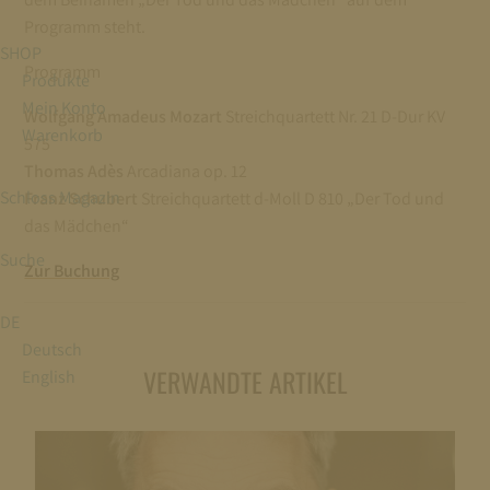
Programm steht.
SHOP
Programm
Produkte
Mein Konto
Wolfgang Amadeus Mozart
Streichquartett Nr. 21 D-Dur KV
Warenkorb
575
Thomas Adès
Arcadiana op. 12
Schloss Magazin
Franz Schubert
Streichquartett d-Moll D 810 „Der Tod und
das Mädchen“
Suche
Zur Buchung
DE
Deutsch
VERWANDTE ARTIKEL
English