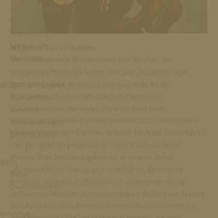
Schlossschänke
Weingarten
Goetheblick
Speisekarte
Mit jedem Ton verbunden
Weinkarte
Vier internationale Musikerinnen und Musiker, vier
einzigartige Persönlichkeiten, ein Streichquartett – das
Barbican Quartet verkörpert eine originelle Art des
BESUCH & ERLEBNIS
Musizierens, die mit kraftvollem und virtuosem
Weinproben
Zusammenspiel überzeugt. Der erste Preis beim
Vinothek
Internationalen ARD-Musikwettbewerb 2022 brachte seine
Veranstaltungen
Karriere endgültig ins Rollen. Seitdem zählt das Ensemble zu
Eventlocation
den gefragtesten jungen Streichquartetten der Szene.
Diesem Streichquartett geben wir in unserer Reihe
Wein
„Ausgezeichnet!“ nur zu gern eine Bühne, denn seine
Wein
Konzerte versprechen Momente, in denen jeder Klang
Qualitätsstufen
aufhorchen lässt, vor allem wenn neben Werken von Mozart
und Adès auch Schuberts schillerndes Streichquartett mit
Weinclub
dem Beinamen „Der Tod und das Mädchen“ auf dem