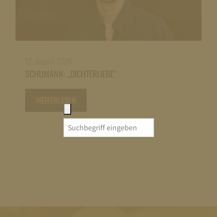
12. August 2026
SCHUMANN: „DICHTERLIEBE“
WEITERLESEN
Search
for: