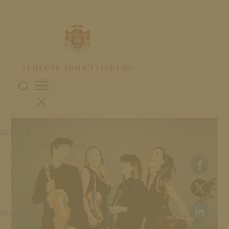
08. August 2026
BARBICAN QUARTET
Weingut
Schloss Johannisberg
Menschen
Historie
Karriere
Restaurants
Übersicht