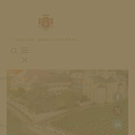
11. Juli 2026
GOURMET TAFEL AUF JOHANNISBERG
Weingut
Schloss Johannisberg
Menschen
Historie
Karriere
Restaurants
Übersicht