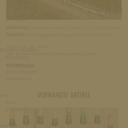
Schlossschänke
Weingarten
Goetheblick
Speisekarte
Simon Kieslich kreiert mit einem Gastkoch ein 5-Gang-Menü,
Weinkarte
das an einer weiß gedeckten Gourmettafel serviert wird.
Termin: 11. Juli, 18 Uhr
BESUCH & ERLEBNIS
Inkl. Speisen, Getränke & Wein pro Person 149 €
Weinproben
Vinothek
ZUR BUCHUNG
Veranstaltungen
Eventlocation
VERWANDTE ARTIKEL
Wein
Wein
Qualitätsstufen
Weinclub