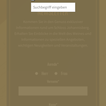
Search
NEWSLETTER
for:
Kommen Sie in den Genuss exklusiver
Informationen rund um Schloss Johannisberg.
Erhalten Sie Einblicke in die Welt des Weines und
Informationen zu speziellen Angeboten,
wichtigen Neuigkeiten und Veranstaltungen.
Anrede*
Herr
Frau
Vorname*
Name*