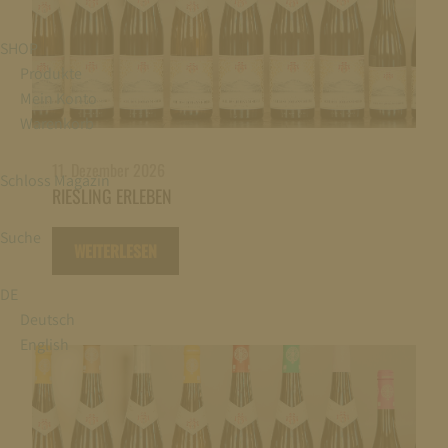
SHOP
Produkte
Mein Konto
Warenkorb
11. Dezember 2026
Schloss Magazin
RIESLING ERLEBEN
Suche
WEITERLESEN
DE
Deutsch
English