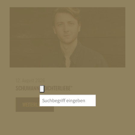
12. August 2026
SCHUMANN: „DICHTERLIEBE“
Search
WEITERLESEN
for: