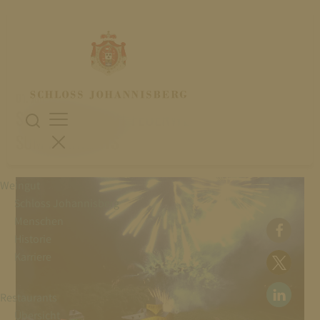
01. Juli 2023
SOMMERFEST MIT FEUERWERK:
SUMMERNIGHTS
Weingut
Schloss Johannisberg
Menschen
Historie
Karriere
Restaurants
Übersicht