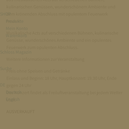
kulinarischen Genüssen, wunderschönem Ambiente und
SHOP
dem krönenden Abschluss mit opulentem Feuerwerk
Produkte
freuen!
Mein Konto
Musikalische Acts auf verschiedenen Bühnen, kulinarische
Warenkorb
Genüsse, wunderschönes Ambiente und ein opulentes
Feuerwerk zum opulenten Abschluss.
Schloss Magazin
Weitere Informationen zur Veranstaltung
Suche
Preis ohne Speisen und Getränke
Einlass und Beginn: 18 Uhr, Hauptkonzert: 19.30 Uhr, Ende
DE
gegen 24 Uhr
Deutsch
Das Konzert findet als Freiluftveranstaltung bei jedem Wetter
English
statt.
AUSVERKAUFT