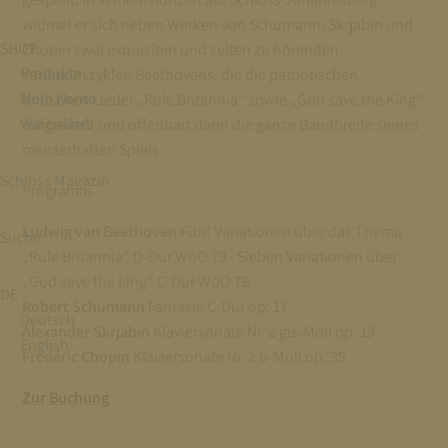
widmet er sich neben Werken von Schumann, Skrjabin und
SHOP
Chopin zwei exquisiten und selten zu hörenden
Produkte
Variationszyklen Beethovens, die die patriotischen
Mein Konto
britischen Lieder „Rule Britannia“ sowie „God save the King“
Warenkorb
aufgreifen, und offenbart darin die ganze Bandbreite seines
meisterhaften Spiels.
Schloss Magazin
Programm
Ludwig van Beethoven
Fünf Variationen über das Thema
Suche
„Rule Britannia“ D-Dur WoO 79 · Sieben Variationen über
„God save the king“ C-Dur WoO 78
DE
Robert Schumann
Fantasie C-Dur op. 17
Deutsch
Alexander Skrjabin
Klaviersonate Nr. 2 gis-Moll op. 19
English
Frédéric Chopin
Klaviersonate Nr. 2 b-Moll op. 35
Zur Buchung