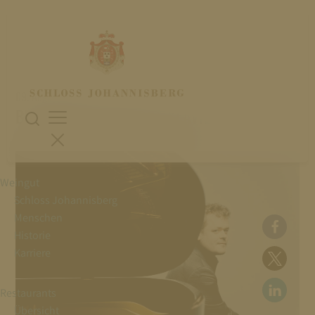
09. August 2026
BENJAMIN GROSVENOR: KLAVIER
Weingut
Schloss Johannisberg
Menschen
Historie
Karriere
Restaurants
Übersicht