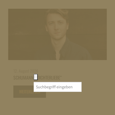
12. August 2026
SCHUMANN: „DICHTERLIEBE“
Search
WEITERLESEN
for: