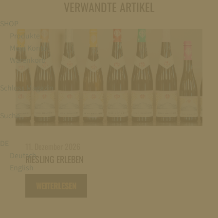
VERWANDTE ARTIKEL
SHOP
Produkte
Mein Konto
Warenkorb
Schloss Magazin
Suche
DE
11. Dezember 2026
Deutsch
RIESLING ERLEBEN
English
WEITERLESEN