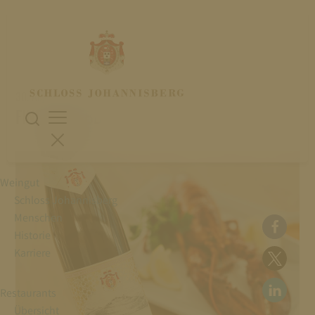
30. August 2024
FINE FOOD BBQ
Weingut
Schloss Johannisberg
Menschen
Historie
Karriere
Restaurants
Übersicht