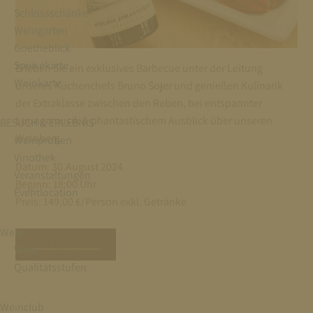
Schlossschänke
Weingarten
Goetheblick
Speisekarte
Erleben Sie ein exklusives Barbecue unter der Leitung
Weinkarte
unseres Küchenchefs Bruno Sojer und genießen Kulinarik
der Extraklasse zwischen den Reben, bei entspannter
Loungemusik & phantastischem Ausblick über unseren
BESUCH & ERLEBNIS
Weinberg.
Weinproben
Vinothek
Datum: 30.August 2024
Veranstaltungen
Beginn: 18:00 Uhr
Eventlocation
Preis: 149,00 €/Person exkl. Getränke
Wein
ZUR BUCHUNG
Wein
Qualitätsstufen
Weinclub