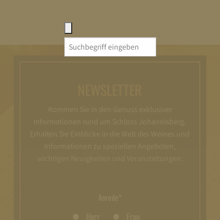
Search
for:
NEWSLETTER
Kommen Sie in den Genuss exklusiver
Informationen rund um Schloss Johannisberg.
Erhalten Sie Einblicke in die Welt des Weines und
Informationen zu speziellen Angeboten,
wichtigen Neuigkeiten und Veranstaltungen.
Anrede*
Herr
Frau