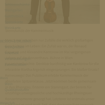
Schlossschänke
Weingarten
Goetheblick
Speisekarte
Weinkarte
Sternstunde der Kammermusik
Manchmal schreiben nur Zufälle die wirklich großartigen
BESUCH & ERLEBNIS
Geschichten im Leben: Ein Zufall war es, der Renaud
Weinproben
Capuçon und Alexandre Kantorow im Mai vergangenen
Vinothek
Jahres auf der Konzerthaus- Bühne in Wien
Veranstaltungen
zusammenbrachte. Denkbar kurzfristig war Kantorow für die
Eventlocation
erkrankte Martha Argerich eingesprungen. Ein bloßer Ersatz?
Keineswegs! Das Publikum erlebte Kammermusik der
Wein
absoluten Spitzenklasse. Jetzt kommen beide gemeinsam
Wein
in den Rheingau. Ersterer ein Stammgast, der bereits für
Qualitätsstufen
unzählige unvergessliche und hochkarätige Rheingauer
Konzertmomente gesorgt hat. Letzterer ist erstmals unser
Weinclub
Gast. Und es wird auch Zeit, dass der junge Franzose sich