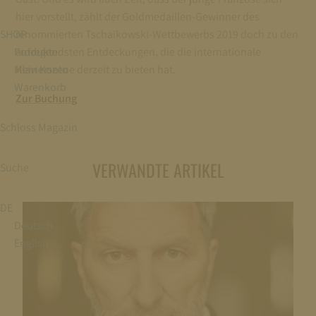
hier vorstellt, zählt der Goldmedaillen-Gewinner des
SHOP
renommierten Tschaikowski-Wettbewerbs 2019 doch zu den
Produkte
aufregendsten Entdeckungen, die die internationale
Mein Konto
Klavierszene derzeit zu bieten hat.
Warenkorb
Zur Buchung
Schloss Magazin
VERWANDTE ARTIKEL
Suche
DE
Deutsch
English