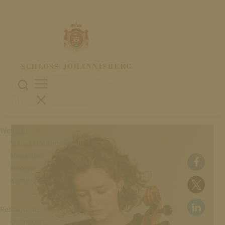
16. August 2023
ANASTASIA KOBEKINA, VIOLONCELLO VADYM
KHOLODENKO, KLAVIER
Weingut
Schloss Johannisberg
Menschen
Historie
Karriere
Restaurants
Übersicht