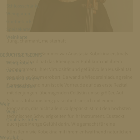
Schlossschänke
Weingarten
Goetheblick
Speisekarte
Weinkarte
Jung, charmant, meisterhaft
Im vergangenen Sommer war Anastasia Kobekina erstmals
BESUCH & ERLEBNIS
unser Gast und hat das Rheingauer Publikum mit ihrem
Weinproben
Temperament, ihrer Virtuosität und gefühlvollen Musikalität
Vinothek
sogleich im Sturm erobert. Da war die Wiedereinladung reine
Veranstaltungen
Formsache, und nun ist die Vorfreude auf das erste Rezital
Eventlocation
mit der jungen, überragenden Cellistin umso größer. Auf
Schloss Johannisberg präsentiert sie sich mit einem
Wein
Programm, das nicht allein vollgepackt ist mit den höchsten
Wein
technischen Schwierigkeiten für ihr Instrument. Es steckt
Qualitätsstufen
auch jede Menge Gefühl darin. Wie gemacht für eine
Künstlerin wie Kobekina mit ihrem entwaffnend natürlichen
Weinclub
Charme.