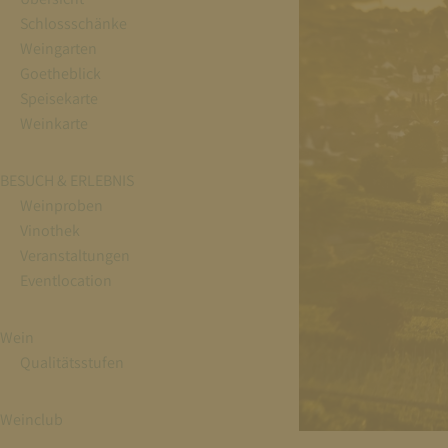
Schlossschänke
Weingarten
Goetheblick
Speisekarte
Weinkarte
BESUCH & ERLEBNIS
Weinproben
Vinothek
Veranstaltungen
Eventlocation
Wein
Qualitätsstufen
Weinclub