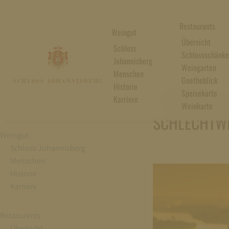
Restaurants
Weingut
Übersicht
Schloss
Schlossschänke
Johannisberg
Weingarten
Menschen
Goetheblick
21. Juni 2024
Historie
Speisekarte
SUNDOWNER 
Karriere
Weinkarte
SCHLECHTW
Weingut
Schloss Johannisberg
Menschen
Historie
Karriere
Restaurants
Übersicht