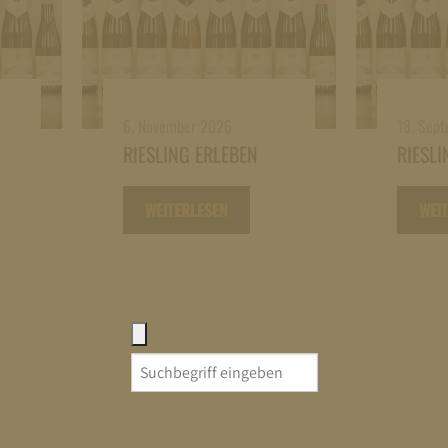
6. November 2026
18. Sep
RIESLING ERLEBEN
RIESLI
WEITERLESEN
WEI
Search
for: