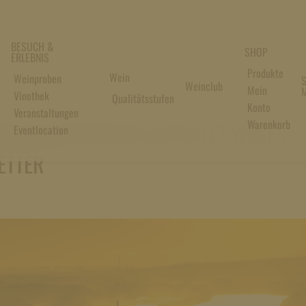
BESUCH &
SHOP
ERLEBNIS
Produkte
Wein
Weinproben
S
Weinclub
Mein
M
Vinothek
Qualitätsstufen
Konto
Veranstaltungen
Warenkorb
AM GOETHEBLICK ENTFÄLLT WEGEN
Eventlocation
ETTER