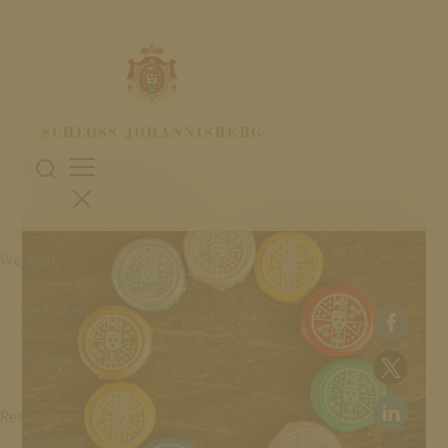
14. Juni 2024
RIESLING ERLEBEN
Weingut
Schloss Johannisberg
Menschen
Historie
Karriere
Restaurants
Übersicht