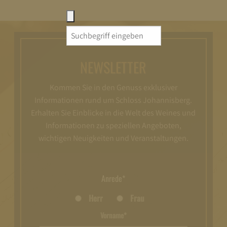
Search
for:
NEWSLETTER
Kommen Sie in den Genuss exklusiver
Informationen rund um Schloss Johannisberg.
Erhalten Sie Einblicke in die Welt des Weines und
Informationen zu speziellen Angeboten,
wichtigen Neuigkeiten und Veranstaltungen.
Anrede*
Herr
Frau
Vorname*