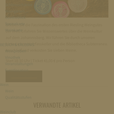
Schlossschänke
Weingarten
Goetheblick
Speisekarte
Erleben Sie die Faszination des ersten Riesling Weingutes
Weinkarte
der Welt. Erfahren Sie Wissenswertes über die Weinkultur
auf dem Johannisberg. Wir führen Sie durch unseren
historischen Holzfasskeller und die Bibliotheca Subterranea.
BESUCH & ERLEBNIS
Anschließend verkosten Sie sieben Weine.
Weinproben
Vinothek
Start 18:30 Uhr | Ticket 41,00 € pro Person
Veranstaltungen
Eventlocation
ZUR BUCHUNG
Wein
Wein
Qualitätsstufen
VERWANDTE ARTIKEL
Weinclub