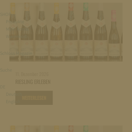
SHOP
Produkte
Mein Konto
Warenkorb
Schloss Magazin
Suche
11. Dezember 2026
RIESLING ERLEBEN
DE
Deutsch
WEITERLESEN
English