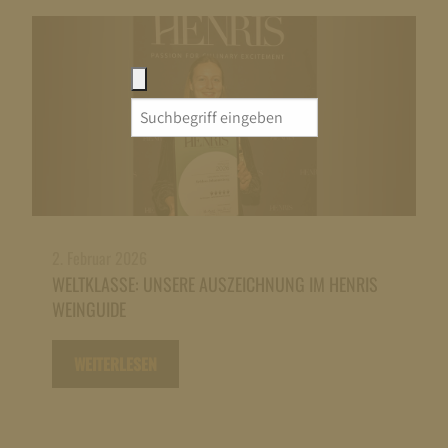
Search
for:
2. Februar 2026
WELTKLASSE: UNSERE AUSZEICHNUNG IM HENRIS
WEINGUIDE
WEITERLESEN