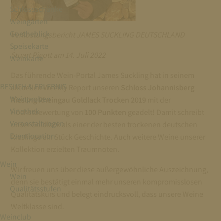
Schlossschänke
Weingarten
Goetheblick
Verkostungsbericht JAMES SUCKLING DEUTSCHLAND
Speisekarte
Stuart Pigott am 14. Juli 2022
Weinkarte
Das führende Wein-Portal James Suckling hat in seinem
BESUCH & ERLEBNIS
aktuellen Weekly Report unseren
Schloss Johannisberg
Weinproben
Riesling Rheingau Goldlack Trocken 2019
mit der
Vinothek
Höchstbewertung von
100 Punkten
geadelt! Damit schreibt
Veranstaltungen
unser Goldlack als einer der besten trockenen deutschen
Eventlocation
Rieslinge ein Stück Geschichte. Auch weitere Weine unserer
Kollektion erzielten Traumnoten.
Wein
Wir freuen uns über diese außergewöhnliche Auszeichnung,
Wein
denn sie bestätigt einmal mehr unseren kompromisslosen
Qualitätsstufen
Qualitätskurs und belegt eindrucksvoll, dass unsere Weine
Weltklasse sind.
Weinclub