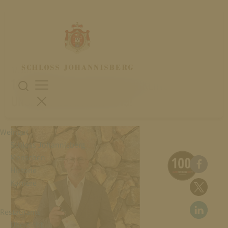
17. Juli 2022
100 PUNKTE VON JAMES SUCKLING FÜR
UNSEREN GOLDLACK 2019!
Weingut
Schloss Johannisberg
Menschen
Historie
Karriere
Restaurants
Übersicht