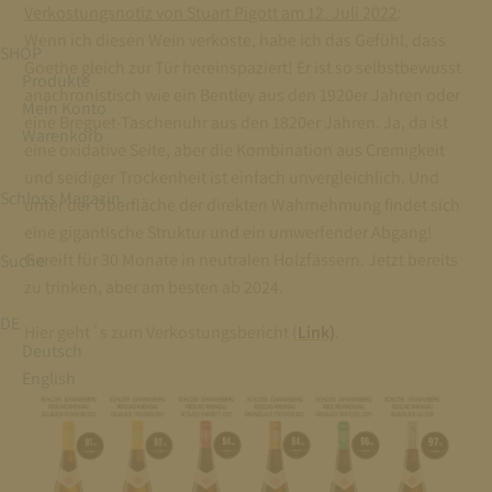
Verkostungsnotiz von Stuart Pigott am 12. Juli 2022
:
Wenn ich diesen Wein verkoste, habe ich das Gefühl, dass
SHOP
Goethe gleich zur Tür hereinspaziert! Er ist so selbstbewusst
Produkte
anachronistisch wie ein Bentley aus den 1920er Jahren oder
Mein Konto
eine Breguet-Taschenuhr aus den 1820er Jahren. Ja, da ist
Warenkorb
eine oxidative Seite, aber die Kombination aus Cremigkeit
und seidiger Trockenheit ist einfach unvergleichlich. Und
Schloss Magazin
unter der Oberfläche der direkten Wahrnehmung findet sich
eine gigantische Struktur und ein umwerfender Abgang!
Gereift für 30 Monate in neutralen Holzfässern. Jetzt bereits
Suche
zu trinken, aber am besten ab 2024.
DE
Hier geht´s zum Verkostungsbericht (
Link)
.
Deutsch
English