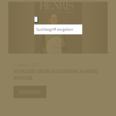
Search
for:
2. Februar 2026
WELTKLASSE: UNSERE AUSZEICHNUNG IM HENRIS
WEINGUIDE
WEITERLESEN