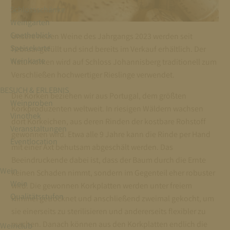
Schlossschänke
Weingarten
Goetheblick
Unsere neuen Weine des Jahrgangs 2023 werden seit
Speisekarte
Februar gefüllt und sind bereits im Verkauf erhältlich. Der
Weinkarte
Naturkorken wird auf Schloss Johannisberg traditionell zum
Verschließen hochwertiger Rieslinge verwendet.
BESUCH & ERLEBNIS
Die Korken beziehen wir aus Portugal, dem größten
Weinproben
Korkproduzenten weltweit. In riesigen Wäldern wachsen
Vinothek
dort Korkeichen, aus deren Rinden der kostbare Rohstoff
Veranstaltungen
gewonnen wird. Etwa alle 9 Jahre kann die Rinde per Hand
Eventlocation
mit einer Axt behutsam abgeschält werden. Das
Beeindruckende dabei ist, dass der Baum durch die Ernte
Wein
keinen Schaden nimmt, sondern im Gegenteil eher robuster
Wein
wird. Die gewonnen Korkplatten werden unter freiem
Qualitätsstufen
Himmel getrocknet und anschließend zweimal gekocht, um
sie einerseits zu sterilisieren und andererseits flexibler zu
machen. Danach können aus den Korkplatten endlich die
Weinclub