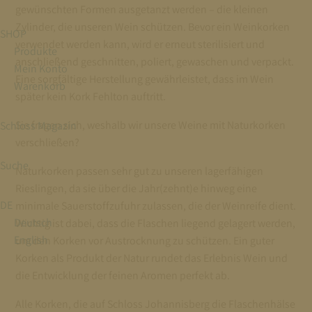
gewünschten Formen ausgetanzt werden – die kleinen
Zylinder, die unseren Wein schützen. Bevor ein Weinkorken
SHOP
verwendet werden kann, wird er erneut sterilisiert und
Produkte
anschließend geschnitten, poliert, gewaschen und verpackt.
Mein Konto
Eine sorgfältige Herstellung gewährleistet, dass im Wein
Warenkorb
später kein Kork Fehlton auftritt.
Sie fragen sich, weshalb wir unsere Weine mit Naturkorken
Schloss Magazin
verschließen?
Suche
Naturkorken passen sehr gut zu unseren lagerfähigen
Rieslingen, da sie über die Jahr(zehnt)e hinweg eine
DE
minimale Sauerstoffzufuhr zulassen, die der Weinreife dient.
Deutsch
Wichtig ist dabei, dass die Flaschen liegend gelagert werden,
English
um den Korken vor Austrocknung zu schützen. Ein guter
Korken als Produkt der Natur rundet das Erlebnis Wein und
die Entwicklung der feinen Aromen perfekt ab.
Alle Korken, die auf Schloss Johannisberg die Flaschenhälse