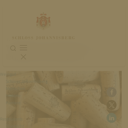
05. Juni 2024
WAS SCHLOSS JOHANNISBERG MIT DEM
IBERISCHEN LUCHS VERBINDET
Weingut
Schloss Johannisberg
Menschen
Historie
Karriere
Restaurants
Übersicht