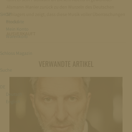
Alsmann-Manier zurück zu den Wurzeln des Deutschen
SHOP
Schlagers und zeigt, dass diese Musik voller Überraschungen
Produkte
steckt.
Mein Konto
AUSVERKAUFT
Warenkorb
Schloss Magazin
VERWANDTE ARTIKEL
Suche
DE
Deutsch
English