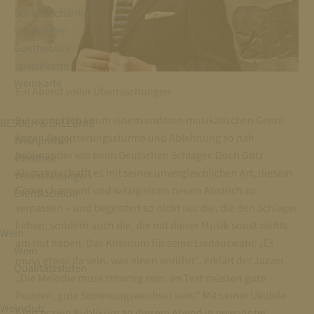
Schlossschänke
Weingarten
Goetheblick
Speisekarte
Weinkarte
Ein Abend voller Überraschungen
Bei vermutlich kaum einem anderen musikalischen Genre
BESUCH & ERLEBNIS
liegen Begeisterungsstürme und Ablehnung so nah
Weinproben
beieinander wie beim Deutschen Schlager. Doch Götz
Vinothek
Alsmann schafft es mit seiner unvergleichlichen Art, diesem
Veranstaltungen
Genre charmant und witzig einen neuen Anstrich zu
Eventlocation
verpassen – und begeistert so nicht nur die, die den Schlager
lieben, sondern auch die, die mit dieser Musik sonst nichts
Wein
am Hut haben. Das Kriterium für seine Liedauswahl: „Es
Wein
muss etwas da sein, was einen anrührt“, erklärt der Jazzer.
Qualitätsstufen
„Die Melodie muss stimmig sein, im Text müssen gute
Pointen, gute Stimmungswechsel sein.“ Mit seiner Ukulele
Weinclub
führt er sein Publikum an diesem Abend in gewohnter