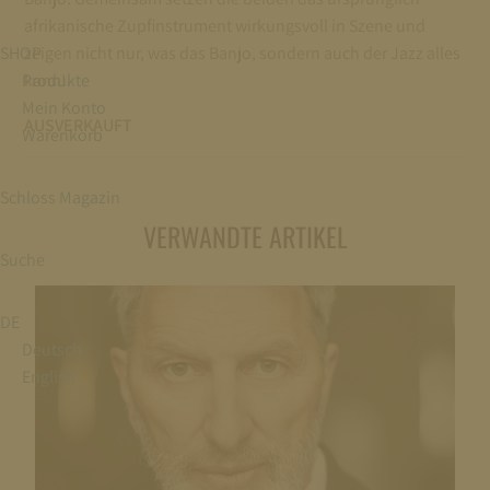
afrikanische Zupfinstrument wirkungsvoll in Szene und
SHOP
zeigen nicht nur, was das Banjo, sondern auch der Jazz alles
Produkte
kann!
Mein Konto
AUSVERKAUFT
Warenkorb
Schloss Magazin
VERWANDTE ARTIKEL
Suche
DE
Deutsch
English