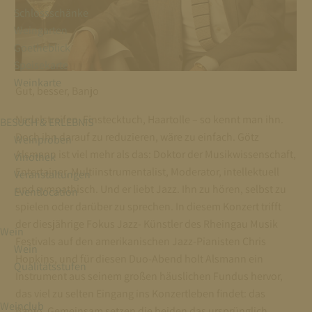
Schlossschänke
Weingarten
Goetheblick
Speisekarte
Weinkarte
Gut, besser, Banjo
Nadelstreifen, Einstecktuch, Haartolle – so kennt man ihn.
BESUCH & ERLEBNIS
Doch ihn darauf zu reduzieren, wäre zu einfach. Götz
Weinproben
Alsmann ist viel mehr als das: Doktor der Musikwissenschaft,
Vinothek
Entertainer, Multiinstrumentalist, Moderator, intellektuell
Veranstaltungen
und sympathisch. Und er liebt Jazz. Ihn zu hören, selbst zu
Eventlocation
spielen oder darüber zu sprechen. In diesem Konzert trifft
der diesjährige Fokus Jazz- Künstler des Rheingau Musik
Wein
Festivals auf den amerikanischen Jazz-Pianisten Chris
Wein
Hopkins, und für diesen Duo-Abend holt Alsmann ein
Qualitätsstufen
Instrument aus seinem großen häuslichen Fundus hervor,
das viel zu selten Eingang ins Konzertleben findet: das
Weinclub
Banjo. Gemeinsam setzen die beiden das ursprünglich