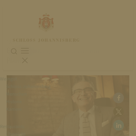
19. Juli 2023
GÖTZ ALSMANN, BANJO CHRIS HOPKINS,
PIANO
Weingut
Schloss Johannisberg
Menschen
Historie
Karriere
Restaurants
Übersicht