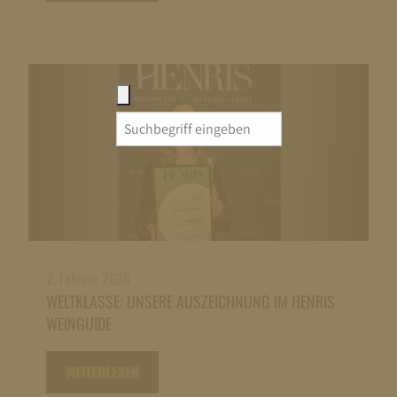
Search
for:
2. Februar 2026
WELTKLASSE: UNSERE AUSZEICHNUNG IM HENRIS
WEINGUIDE
WEITERLESEN