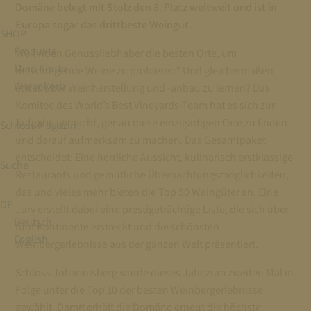
Domäne belegt mit Stolz den 8. Platz weltweit und ist in
Europa sogar das drittbeste Weingut.
SHOP
Produkte
Wo finden Genussliebhaber die besten Orte, um
Mein Konto
hervorragende Weine zu probieren? Und gleichermaßen
Warenkorb
etwas über Weinherstellung und -anbau zu lernen? Das
Komitee des World’s Best Vineyards-Team hat es sich zur
Aufgabe gemacht, genau diese einzigartigen Orte zu finden
Schloss Magazin
und darauf aufmerksam zu machen. Das Gesamtpaket
entscheidet: Eine herrliche Aussicht, kulinarisch erstklassige
Suche
Restaurants und gemütliche Übernachtungsmöglichkeiten,
das und vieles mehr bieten die Top 50 Weingüter an. Eine
DE
Jury erstellt dabei eine prestigeträchtige Liste, die sich über
Deutsch
fünf Kontinente erstreckt und die schönsten
English
Weinbergerlebnisse aus der ganzen Welt präsentiert.
Schloss Johannisberg wurde dieses Jahr zum zweiten Mal in
Folge unter die Top 10 der besten Weinbergerlebnisse
gewählt. Damit erhält die Domäne erneut die höchste