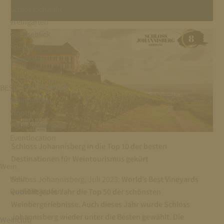
Schlossschänke
Weingarten
Goetheblick
Speisekarte
Weinkarte
BESUCH & ERLEBNIS
Weinproben
Vinothek
Veranstaltungen
Eventlocation
Schloss Johannisberg in die Top 10 der besten
Destinationen für Weintourismus gekürt
Wein
Wein
Schloss Johannisberg, Juli 2023:
World’s Best Vineyards
Qualitätsstufen
enthüllt jedes Jahr die Top 50 der schönsten
Weinbergerlebnisse. Auch dieses Jahr wurde Schloss
Johannisberg wieder unter die Besten gewählt. Die
Weinclub