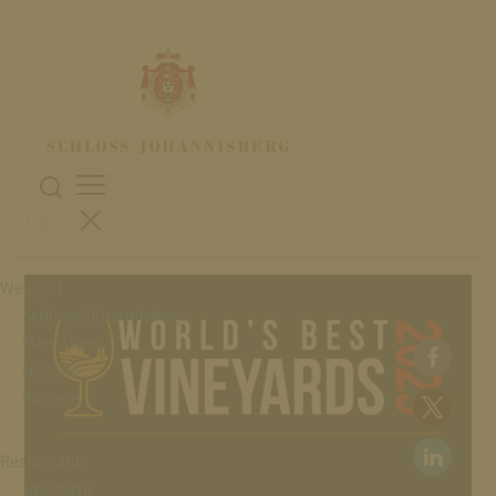
21. Juli 2023
SCHLOSS JOHANNISBERG IN DIE TOP 10
GEKÜRT
Weingut
Schloss Johannisberg
Menschen
Historie
Karriere
Restaurants
Übersicht