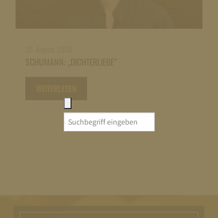
12. August 2026
SCHUMANN: „DICHTERLIEBE“
WEITERLESEN
Search
for: