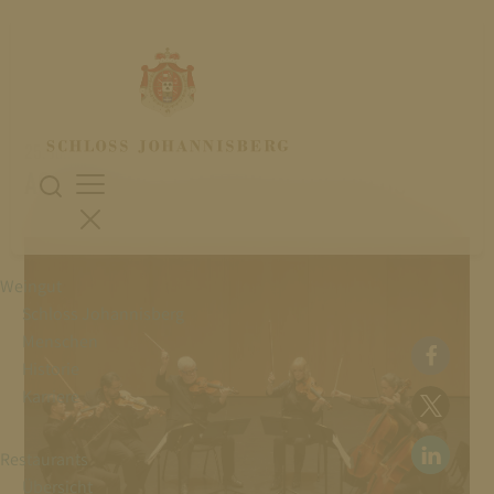
25. Juli 2026
ACADEMY OF ST MARTIN IN THE FIELDS
Weingut
Schloss Johannisberg
Menschen
Historie
Karriere
Restaurants
Übersicht