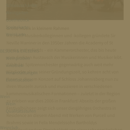
Schlossschänke
Weingarten
Goetheblick
Speisekarte
Große Musik in kleinem Rahmen
Weinkarte
Mit zwölf Musikerkolleginnen und -kollegen gründete Sir
Neville Marriner in den 1950er Jahren die Academy of St
Martin in the Fields – ein Kammerorchester, das bis heute
BESUCH & ERLEBNIS
vom direkten Austausch der Musikerinnen und Musiker lebt.
Weinproben
Zählt das Spitzenorchester gegenwärtig auch weit mehr
Vinothek
Mitglieder als zu seiner Gründungszeit, so kehren acht von
Veranstaltungen
ihnen in diesem Konzert auf Schloss Johannisberg nun zu
Eventlocation
ihren Wurzeln zurück und musizieren in verschiedenen
kammermusikalischen Formationen – zuletzt in der Region
Wein
zu erleben war dies 2006 in Frankfurt! Abseits der großen
Wein
Festivalbühnen zeigt sich unser diesjähriges Orchestra in
Qualitätsstufen
Residence an diesem Abend mit Werken von Purcell und
Brahms sowie in Felix Mendelssohn Bartholdys
Weinclub
beeindruckendem Streichoktett von einer sehr persönlichen