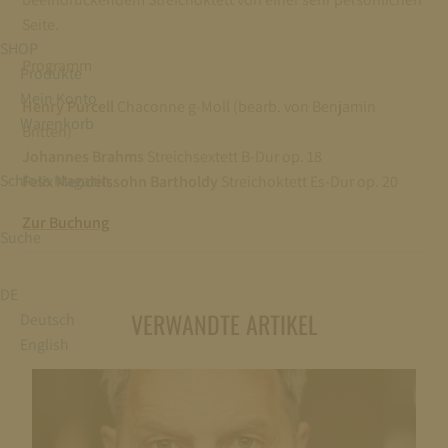
Seite.
SHOP
Programm
Produkte
Mein Konto
Henry Purcell
Chaconne g-Moll (bearb. von Benjamin
Warenkorb
Britten)
Johannes Brahms
Streichsextett B-Dur op. 18
Schloss Magazin
Felix Mendelssohn Bartholdy
Streichoktett Es-Dur op. 20
Zur Buchung
Suche
DE
VERWANDTE ARTIKEL
Deutsch
English