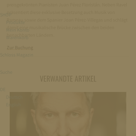
preisgekrönten Pianisten Juan Pérez Floristán. Neben Ravel
präsentiert diese exklusive Besetzung auch Musik von
SHOP
Rameau sowie dem Spanier Joan Pérez-Villegas und schlägt
Produkte
damit eine musikalische Brücke zwischen den beiden
Mein Konto
benachbarten Ländern.
Warenkorb
Zur Buchung
Schloss Magazin
Suche
VERWANDTE ARTIKEL
DE
Deutsch
English