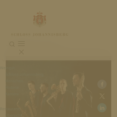
13. August 2025
„RAPSODIE ESPAGNOLE“
Weingut
Schloss Johannisberg
Menschen
Historie
Karriere
Restaurants
Übersicht