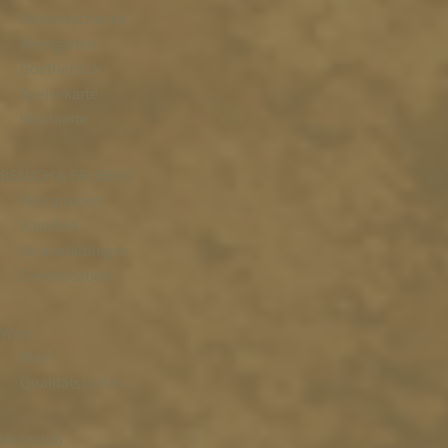
Schlossschänke
Weingarten
Goetheblick
Speisekarte
Weinkarte
BESUCH & ERLEBNIS
Weinproben
Vinothek
Veranstaltungen
Eventlocation
Wein
Wein
Qualitätsstufen
Weinclub