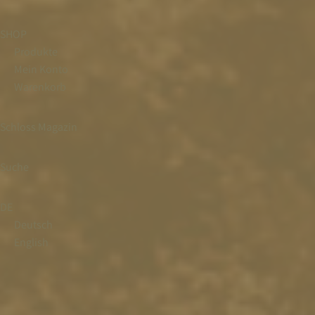
SHOP
Produkte
Mein Konto
Warenkorb
Schloss Magazin
Suche
DE
Deutsch
English