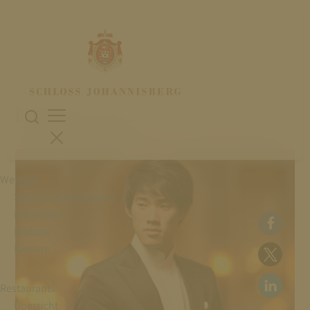
23. Juni 2023
BRUCE LIU, KLAVIER
Weingut
Schloss Johannisberg
Menschen
Historie
Karriere
Restaurants
Übersicht