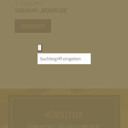
12. August 2026
SCHUMANN: „DICHTERLIEBE“
WEITERLESEN
Search
for:
NEWSLETTER
Kommen Sie in den Genuss exklusiver