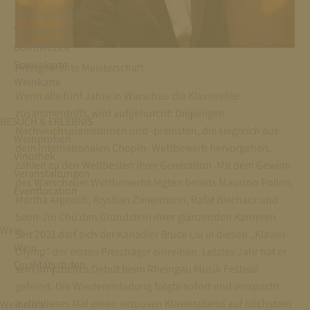
Schlossschänke
Weingarten
Goetheblick
Speisekarte
Preisgekrönte Meisterschaft
Weinkarte
Wenn alle fünf Jahre in Warschau die Klavierelite
zusammentrifft, wird aufgehorcht: Diejenigen
BESUCH & ERLEBNIS
Nachwuchspianistinnen und -pianisten, die siegreich aus
Weinproben
dem Internationalen Chopin- Wettbewerb hervorgehen,
Vinothek
zählen zu den Weltbesten ihrer Generation. Mit dem Gewinn
Veranstaltungen
des Warschauer Wettbewerbs legten bereits Maurizio Pollini,
Eventlocation
Martha Argerich, Krystian Zimermann, Rafał Blechacz und
Seon-Jin Cho den Grundstein ihrer glänzenden Karrieren.
Wein
Seit 2021 darf sich der Kanadier Bruce Liu in diesen „Klavier-
Wein
Olymp“ der ersten Preisträger einreihen. Letztes Jahr hat er
Qualitätsstufen
sein umjubeltes Debüt beim Rheingau Musik Festival
gefeiert. Die Wiedereinladung folgte sofort und verspricht
auch dieses Mal einen virtuosen Klavierabend auf höchstem
Weinclub