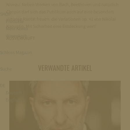
Niveau. Neben Werken von Bach, Beethoven und natürlich
Chopin darf sich das Publikum auch auf eine besonders
SHOP
virtuose Rarität freuen: die Variationen op. 41 von Nikolai
Produkte
Kapustin. Mit Sicherheit eine Entdeckung wert!
Mein Konto
Warenkorb
AUSVERKAUFT
Schloss Magazin
VERWANDTE ARTIKEL
Suche
DE
Deutsch
English