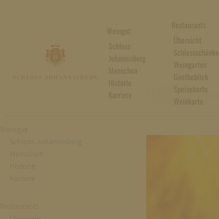
Restaurants
Weingut
Übersicht
Schloss
Schlossschänke
Johannisberg
Weingarten
Menschen
Goetheblick
02. August 2025
Historie
Speisekarte
MAGISCHE K
Karriere
Weinkarte
Weingut
Schloss Johannisberg
Menschen
Historie
Karriere
Restaurants
Übersicht