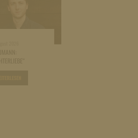
ugust 2026
UMANN:
HTERLIEBE“
EITERLESEN