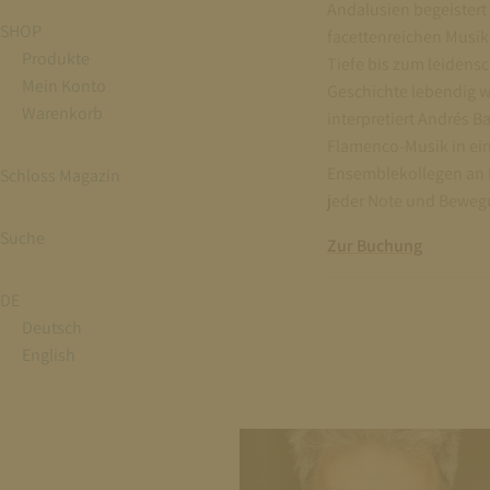
Andalusien begeistert
SHOP
facettenreichen Musikk
Produkte
Tiefe bis zum leidensc
Mein Konto
Geschichte lebendig we
Warenkorb
interpretiert Andrés 
Flamenco-Musik in ein
Ensemblekollegen an B
Schloss Magazin
jeder Note und Bewegu
Suche
Zur Buchung
DE
Deutsch
English