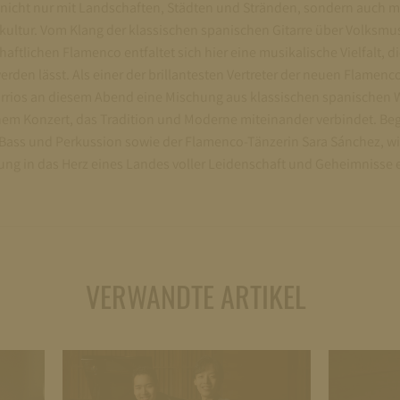
 nicht nur mit Landschaften, Städten und Stränden, sondern auch mi
ultur. Vom Klang der klassischen spanischen Gitarre über Volksmusi
haftlichen Flamenco entfaltet sich hier eine musikalische Vielfalt, d
rden lässt. Als einer der brillantesten Vertreter der neuen Flamenc
Barrios an diesem Abend eine Mischung aus klassischen spanischen 
em Konzert, das Tradition und Moderne miteinander verbindet. Beg
ass und Perkussion sowie der Flamenco-Tänzerin Sara Sánchez, wi
ng in das Herz eines Landes voller Leidenschaft und Geheimnisse e
VERWANDTE ARTIKEL