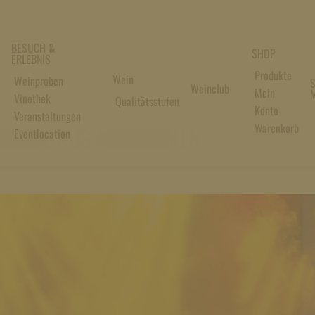
BESUCH &
SHOP
ERLEBNIS
Produkte
Wein
Weinproben
S
Weinclub
Mein
M
Vinothek
Qualitätsstufen
Konto
Veranstaltungen
Warenkorb
LÄNGE AUS ANDALUSIEN
Eventlocation