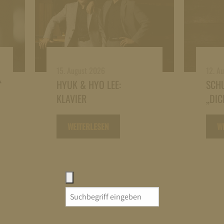
15. August 2026
12. A
“
HYUK & HYO LEE:
SCH
KLAVIER
„DIC
WEITERLESEN
W
Search
for: