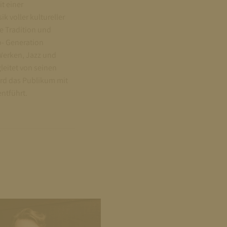
t einer
k voller kultureller
ie Tradition und
o- Generation
Werken, Jazz und
leitet von seinen
rd das Publikum mit
ntführt.