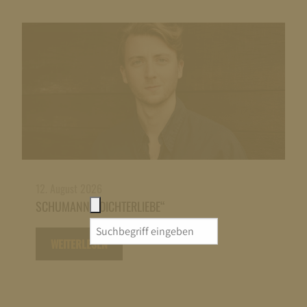
12. August 2026
SCHUMANN: „DICHTERLIEBE“
Search
WEITERLESEN
for: