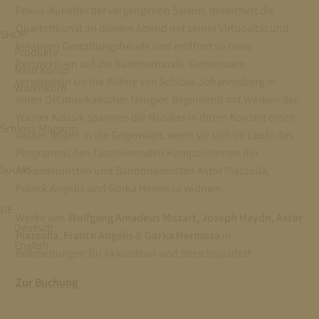
Fokus-Künstler der vergangenen Saison, bereichert die
Quartettkunst an diesem Abend mit seiner Virtuosität und
SHOP
kreativen Gestaltungsfreude und eröffnet so neue
Produkte
Perspektiven auf die Kammermusik. Gemeinsam
Mein Konto
verwandeln sie die Bühne von Schloss Johannisberg in
Warenkorb
einen Ort musikalischer Neugier. Beginnend mit Werken der
Wiener Klassik spannen die Musiker in ihrem Konzert einen
Schloss Magazin
weiten Bogen in die Gegenwart, wenn sie sich im Laufe des
Programms den faszinierenden Kompositionen der
Suche
Akkordeonisten und Bandoneonisten Astor Piazzolla,
Franck Angelis und Gorka Hermosa widmen.
DE
Werke von
Wolfgang Amadeus Mozart, Joseph Haydn, Astor
Deutsch
Piazzolla, Franck Angelis
&
Gorka Hermosa
in
English
Bearbeitungen für Akkordeon und Streichquartett
Zur Buchung