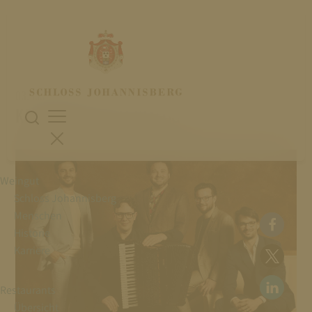
03. Juli 2026
KAMMERMUSIK IM DIALOG
Weingut
Schloss Johannisberg
Menschen
Historie
Karriere
Restaurants
Übersicht