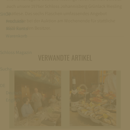
auch unsere 1976er Schloss Johannisberg Grünlack Riesling
Spätlese. Das sechs Flaschen umfassendes Angebot
SHOP
wechselte bei der Auktion am Wochenende für stattliche
Produkte
1320 Euro den Besitzer.
Mein Konto
Warenkorb
Schloss Magazin
VERWANDTE ARTIKEL
Suche
DE
Deutsch
English