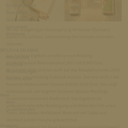
Schlossschänke
Weingarten
Goetheblick
Speisekarte
Bei der diesjährigen Versteigerung im Kloster Eberbach
Weinkarte
kamen von Schloss Johannisberg drei Unikate unter den
Hammer.
BESUCH & ERLEBNIS
Das höchste Ergebnis erzielte unsere Riesling
Weinproben
Dunkelblaulack Beerenauslese 1915 mit 9.600 Euro.
Vinothek
Besonders stolz sind wir auch auf das Resultat unseres 2018
Veranstaltungen
Schloss Johannisberg Goldlack trocken. Die rare sechs Liter
Eventlocation
fassende Methusalem-Flasche erlöste 3000 Euro. Das zeigt
eindrucksvoll, wie begehrt trockene Spitzen-Rieslinge
Wein
inzwischen wieder am Markt sind. Das Ergebnis ist
Wein
außerdem eine tolle Bestätigung und Motivation für unser
Qualitätsstufen
Team, das diesen Weltklasse-Wein mit viel Liebe und
Herzblut auf die Flasche gebracht hat.
Weinclub
Wie hervorragend trockene Rieslinge reifen können beweist