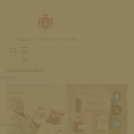
11. März 2022
SENSATIONELLER ERFOLG BEI DER
VDP.AUKTION.RÉSERVE AM VERGANGENEN
WOCHENENDE
Weingut
Schloss Johannisberg
Menschen
Historie
Karriere
Restaurants
Übersicht