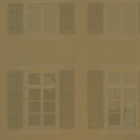
Schlossschänke
Weingarten
Goetheblick
Speisekarte
Weinkarte
BESUCH & ERLEBNIS
Weinproben
Vinothek
Veranstaltungen
Eventlocation
Wein
Qualitätsstufen
Weinclub