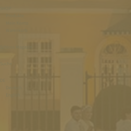
SHOP
Produkte
Mein Konto
Warenkorb
Schloss Magazin
Suche
DE
Deutsch
English