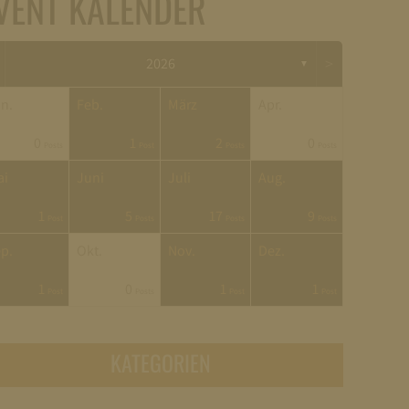
VENT KALENDER
>
2026
▼
n.
Feb.
März
Apr.
0
1
2
0
Posts
Post
Posts
Posts
ai
Juni
Juli
Aug.
1
5
17
9
Post
Posts
Posts
Posts
p.
Okt.
Nov.
Dez.
1
0
1
1
Post
Posts
Post
Post
KATEGORIEN