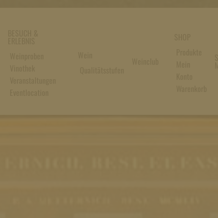
BESUCH &
SHOP
ERLEBNIS
Produkte
Wein
Weinproben
S
Weinclub
Mein
M
Vinothek
Qualitätsstufen
Konto
Veranstaltungen
Warenkorb
Eventlocation