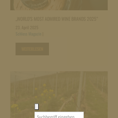
„WORLD’S MOST ADMIRED WINE BRANDS 2025“
23. April 2025
Schloss Magazin
|
WEITERLESEN
Search