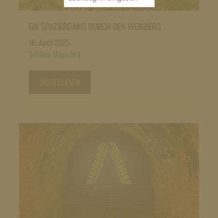
for:
EIN SPAZIERGANG DURCH DEN WEINBERG
16. April 2025
Schloss Magazin
|
WEITERLESEN