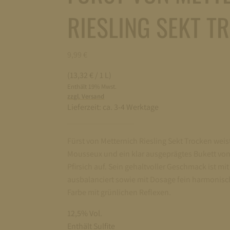
RIESLING SEKT T
9,99
€
(13,32 € / 1 L)
Enthält 19% Mwst.
zzgl. Versand
Lieferzeit:
ca. 3-4 Werktage
Fürst von Metternich Riesling Sekt Trocken weis
Mousseux und ein klar ausgeprägtes Bukett v
Pfirsich auf. Sein gehaltvoller Geschmack ist mi
ausbalanciert sowie mit Dosage fein harmonisch
Farbe mit grünlichen Reflexen.
12,5% Vol.
Enthält Sulfite