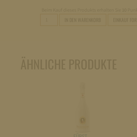
Beim Kauf dieses Produkts erhalten Sie
10
Punk
Fürst
IN DEN WARENKORB
EINKAUF FO
von
Metternich
Riesling
Sekt
trocken
ÄHNLICHE PRODUKTE
0,75L
Menge
FÜRST