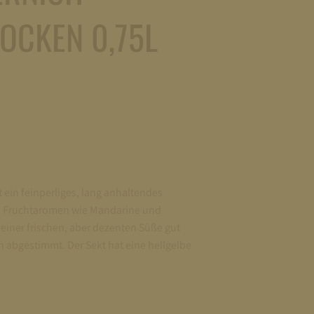
ROCKEN 0,75L
t ein feinperliges, lang anhaltendes
on Fruchtaromen wie Mandarine und
t einer frischen, aber dezenten Süße gut
 abgestimmt. Der Sekt hat eine hellgelbe