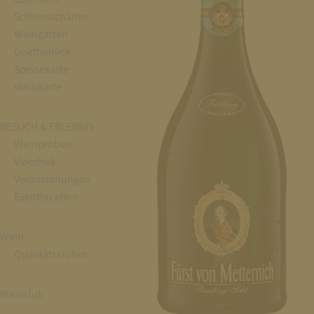
Schlossschänke
Weingarten
Goetheblick
Speisekarte
Weinkarte
BESUCH & ERLEBNIS
Weinproben
Vinothek
Veranstaltungen
Eventlocation
Wein
Qualitätsstufen
Weinclub