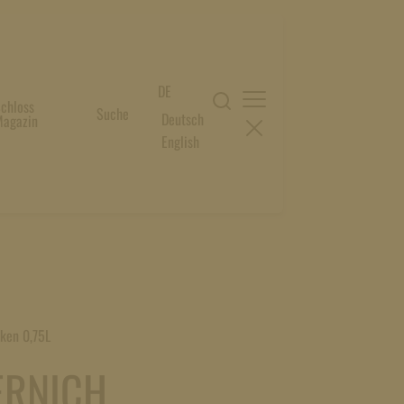
DE
chloss
Suche
Deutsch
agazin
English
cken 0,75L
ERNICH