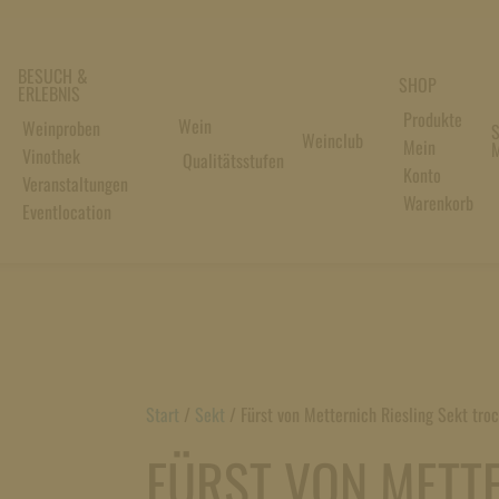
BESUCH &
SHOP
ERLEBNIS
Produkte
Wein
Weinproben
S
Weinclub
Mein
M
Vinothek
Qualitätsstufen
Konto
Veranstaltungen
Warenkorb
Eventlocation
Start
/
Sekt
/
Fürst von Metternich Riesling Sekt tro
FÜRST VON METT