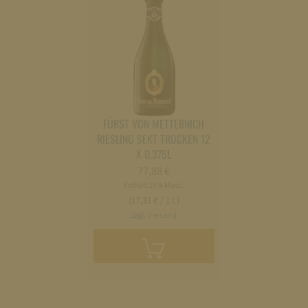
FÜRST VON METTERNICH
RIESLING SEKT TROCKEN 12
X 0,375L
77,88
€
Enthält 19% Mwst.
(17,31 € / 1 L)
zzgl. Versand
In
den
Warenkorb
legen