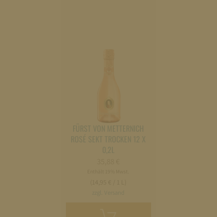
FÜRST VON METTERNICH
ROSÉ SEKT TROCKEN 12 X
0,2L
35,88
€
Enthält 19% Mwst.
(14,95 € / 1 L)
zzgl. Versand
In
den