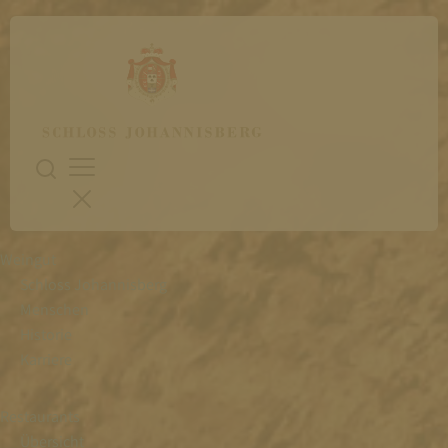
Weingut
Schloss Johannisberg
Menschen
Historie
Karriere
Restaurants
Übersicht