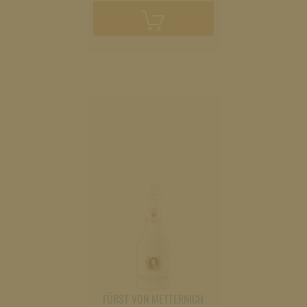
In
den
Warenkorb
legen
FÜRST VON METTERNICH