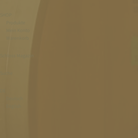
SHOP
Produkte
Mein Konto
Warenkorb
Schloss Magazin
Suche
DE
Deutsch
English