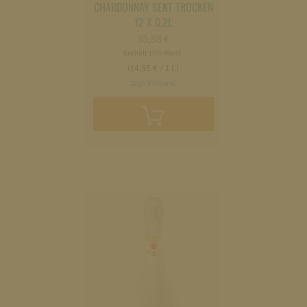
CHARDONNAY SEKT TROCKEN
12 X 0,2L
35,88
€
Enthält 19% Mwst.
(14,95 € / 1 L)
zzgl. Versand
In
den
Warenkorb
legen