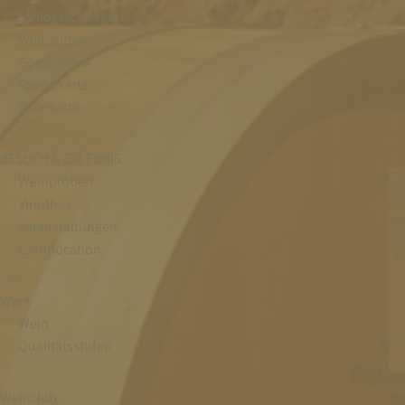
Schlossschänke
Weingarten
Goetheblick
Speisekarte
Weinkarte
BESUCH & ERLEBNIS
Weinproben
Vinothek
Veranstaltungen
Eventlocation
Wein
Wein
Qualitätsstufen
Weinclub