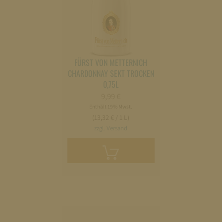
FÜRST VON METTERNICH
CHARDONNAY SEKT TROCKEN
0,75L
9,99
€
Enthält 19% Mwst.
(13,32 € / 1 L)
zzgl. Versand
In
den
Warenkorb
legen