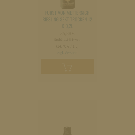
FÜRST VON METTERNICH
RIESLING SEKT TROCKEN 12
X 0,2L
35,88
€
Enthält 19% Mwst.
(14,70 € / 1 L)
zzgl. Versand
In
den
Warenkorb
legen