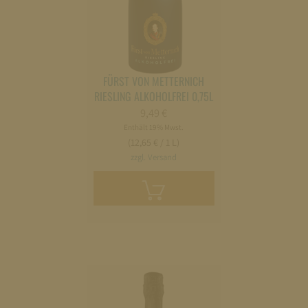
FÜRST VON METTERNICH
RIESLING ALKOHOLFREI 0,75L
9,49
€
Enthält 19% Mwst.
(12,65 € / 1 L)
zzgl. Versand
In
den
Warenkorb
legen