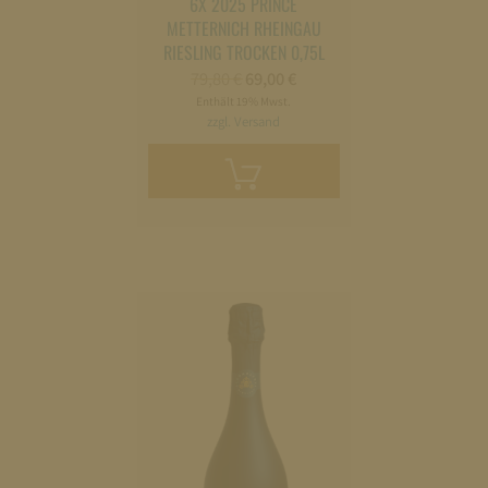
6X 2025 PRINCE
METTERNICH RHEINGAU
RIESLING TROCKEN 0,75L
Ursprünglicher
Aktueller
79,80
€
69,00
€
Preis
Preis
Enthält 19% Mwst.
war:
ist:
zzgl. Versand
79,80 €
69,00 €.
In
den
Warenkorb
legen