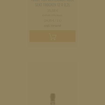
SEKT TROCKEN 12 X 0,2L
35,88
€
Enthält 19% Mwst.
(14,95 € / 1 L)
zzgl. Versand
In
den
Warenkorb
legen