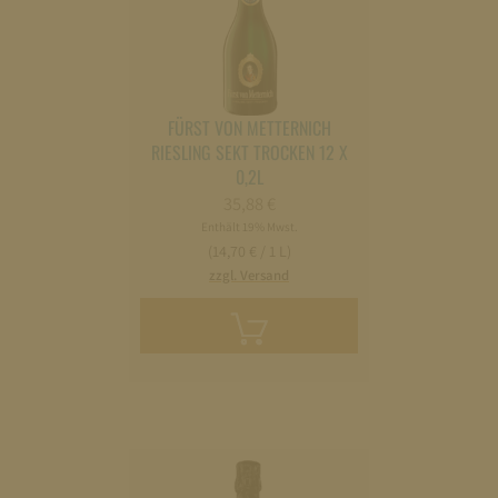
FÜRST VON METTERNICH
RIESLING SEKT TROCKEN 12 X
0,2L
35,88
€
Enthält 19% Mwst.
(14,70 € / 1 L)
zzgl. Versand
In
den
Warenkorb
legen