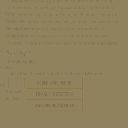
hellgelben Farbe und grünlichen Reflexen, seinem lang
anhaltenden feinperligen Mousseux und filigranen Duft
SHOP
reifer Früchte angebaut im Rheingau, Rheinhessen und der
Produkte
Pfalz hat einen elegant ausgewogenen Geschmack und ein
Mein Konto
seidiges Mundgefühl. Dank der feinen harmonisch
Warenkorb
abgestimmten Dosage passt er wunderbar zu hellem
Fleisch, ist ebenso aber auch als Aperitif bestens geeignet.
Schloss Magazin
12,5% Vol.
Enthält Sulfite
Suche
Beim Kauf dieses Produkts erhalten Sie
10
Punkte!
Fürst
IN DEN WARENKORB
DE
von
Deutsch
EINKAUF FORTSETZEN
Metternich
English
Riesling
WARENKORB ANZEIGEN
Sekt
brut
0,75L