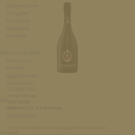
Schlossschänke
Weingarten
Goetheblick
Speisekarte
Weinkarte
BESUCH & ERLEBNIS
Weinproben
Vinothek
Veranstaltungen
9,99
€
Eventlocation
(13,32 € / 1 L)
Enthält 19% Mwst.
Wein
zzgl. Versand
Wein
Lieferzeit:
ca. 3-4 Werktage
Qualitätsstufen
Fürst von Metternich Riesling Sekt Brut mit seiner
Weinclub