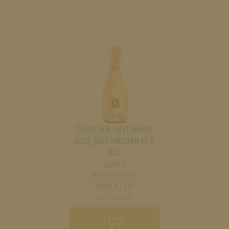
FÜRST VON METTERNICH
ROSÉ SEKT TROCKEN 12 X
0,2L
35,88
€
Enthält 19% Mwst.
(14,95 € / 1 L)
zzgl. Versand
In
den