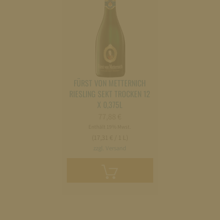
FÜRST VON METTERNICH
RIESLING SEKT TROCKEN 12
X 0,375L
77,88
€
Enthält 19% Mwst.
(17,31 € / 1 L)
zzgl. Versand
In
den
Warenkorb
legen