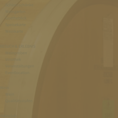
Schlossschänke
Weingarten
Goetheblick
Speisekarte
Weinkarte
BESUCH & ERLEBNIS
Weinproben
Vinothek
Veranstaltungen
Eventlocation
Wein
Wein
Qualitätsstufen
Weinclub