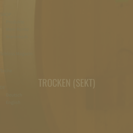
SHOP
Produkte
Mein Konto
Warenkorb
Schloss Magazin
Suche
TROCKEN (SEKT)
DE
Deutsch
English