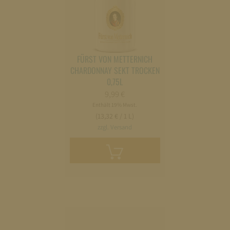
FÜRST VON METTERNICH
CHARDONNAY SEKT TROCKEN
0,75L
9,99
€
Enthält 19% Mwst.
(13,32 € / 1 L)
zzgl. Versand
In
den
Warenkorb
legen