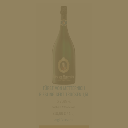
FÜRST VON METTERNICH
RIESLING SEKT TROCKEN 1,5L
27,99
€
Enthält 19% Mwst.
(18,66 € / 1 L)
zzgl. Versand
In