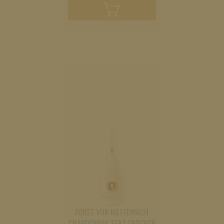
den
Warenkorb
legen
FÜRST VON METTERNICH
CHARDONNAY SEKT TROCKEN