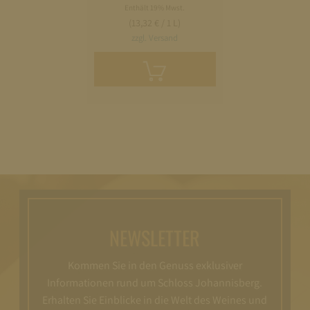
Enthält 19% Mwst.
(13,32 € / 1 L)
zzgl. Versand
In
den
Warenkorb
legen
NEWSLETTER
Kommen Sie in den Genuss exklusiver
Informationen rund um Schloss Johannisberg.
Erhalten Sie Einblicke in die Welt des Weines und